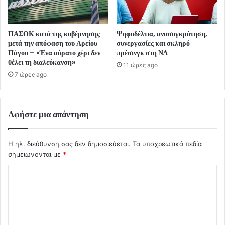
ΠΑΣΟΚ κατά της κυβέρνησης
Ψηφοδέλτια, ανασυγκρότηση,
μετά την απόφαση του Αρείου
συνεργασίες και σκληρό
Πάγου – «Ένα αόρατο χέρι δεν
πρέσινγκ στη ΝΔ
θέλει τη διαλεύκανση»
11 ώρες ago
7 ώρες ago
Αφήστε μια απάντηση
Η ηλ. διεύθυνση σας δεν δημοσιεύεται.
Τα υποχρεωτικά πεδία
σημειώνονται με
*
Σ
χ
ό
λ