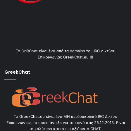
Το GrIRCnet είναι ένα από τα domains του IRC Δικτύου
Επικοινωνίας GreekChat.eu !!!
GreekChat
Το GreekChat.eu είναι ένα ΜΗ κερδοσκοπικό IRC Δίκτυο
Επικοινωνίας, το οποίο άνοιξε για το κοινό στις 25.12.2013. Είναι
το καλύτερο και το πιο αξιόπιστο CHAT.