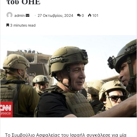
του ΟΗΕ
Send
admin
27 Οκτωβρίου, 2024
0
101
an
3 minutes read
email
Το Συμβούλιο Ασφαλείας του Ισραήλ συγκάλεσε για μία