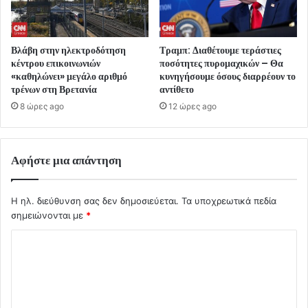
Βλάβη στην ηλεκτροδότηση
Τραμπ: Διαθέτουμε τεράστιες
κέντρου επικοινωνιών
ποσότητες πυρομαχικών – Θα
«καθηλώνει» μεγάλο αριθμό
κυνηγήσουμε όσους διαρρέουν το
τρένων στη Βρετανία
αντίθετο
8 ώρες ago
12 ώρες ago
Αφήστε μια απάντηση
Η ηλ. διεύθυνση σας δεν δημοσιεύεται.
Τα υποχρεωτικά πεδία
σημειώνονται με
*
Σ
χ
ό
λ