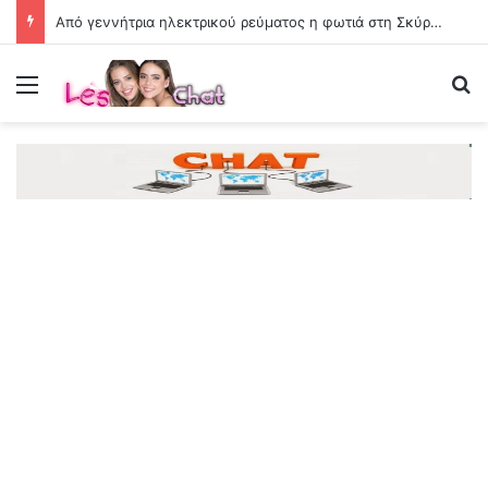
Από γεννήτρια ηλεκτρικού ρεύματος η φωτιά στη Σκύρο – Συνελήφθη 63χρονη
Menu
Se