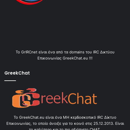
Το GrIRCnet είναι ένα από τα domains του IRC Δικτύου
Επικοινωνίας GreekChat.eu !!!
GreekChat
Το GreekChat.eu είναι ένα ΜΗ κερδοσκοπικό IRC Δίκτυο
Επικοινωνίας, το οποίο άνοιξε για το κοινό στις 25.12.2013. Είναι
το καλύτερο και το πιο αξιόπιστο CHAT.