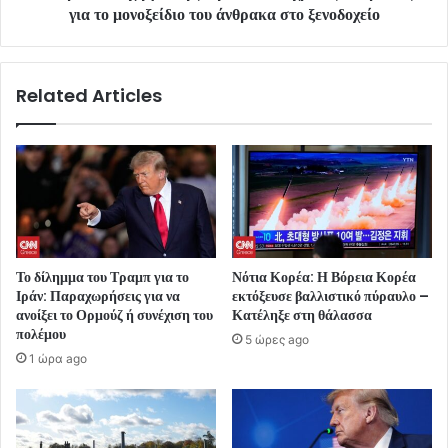
για το μονοξείδιο του άνθρακα στο ξενοδοχείο
Related Articles
Το δίλημμα του Τραμπ για το
Νότια Κορέα: Η Βόρεια Κορέα
Ιράν: Παραχωρήσεις για να
εκτόξευσε βαλλιστικό πύραυλο –
ανοίξει το Ορμούζ ή συνέχιση του
Κατέληξε στη θάλασσα
πολέμου
5 ώρες ago
1 ώρα ago