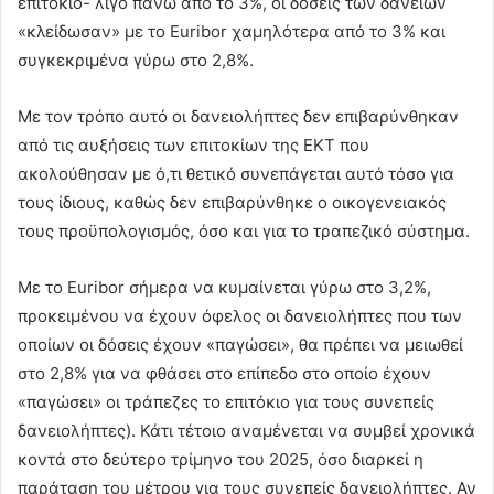
επιτόκιο- λίγο πάνω από το 3%, οι δόσεις των δανείων
«κλείδωσαν» με το Euribor χαμηλότερα από το 3% και
συγκεκριμένα γύρω στο 2,8%.
Με τον τρόπο αυτό οι δανειολήπτες δεν επιβαρύνθηκαν
από τις αυξήσεις των επιτοκίων της ΕΚΤ που
ακολούθησαν με ό,τι θετικό συνεπάγεται αυτό τόσο για
τους ίδιους, καθώς δεν επιβαρύνθηκε ο οικογενειακός
τους προϋπολογισμός, όσο και για το τραπεζικό σύστημα.
Με το Euribor σήμερα να κυμαίνεται γύρω στο 3,2%,
προκειμένου να έχουν όφελος οι δανειολήπτες που των
οποίων οι δόσεις έχουν «παγώσει», θα πρέπει να μειωθεί
στο 2,8% για να φθάσει στο επίπεδο στο οποίο έχουν
«παγώσει» οι τράπεζες το επιτόκιο για τους συνεπείς
δανειολήπτες). Κάτι τέτοιο αναμένεται να συμβεί χρονικά
κοντά στο δεύτερο τρίμηνο του 2025, όσο διαρκεί η
παράταση του μέτρου για τους συνεπείς δανειολήπτες. Αν