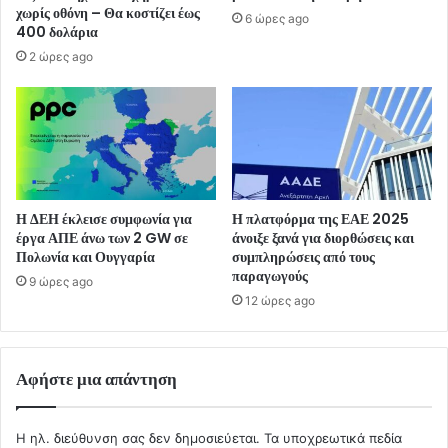
χωρίς οθόνη – Θα κοστίζει έως
6 ώρες ago
400 δολάρια
2 ώρες ago
Η ΔΕΗ έκλεισε συμφωνία για
Η πλατφόρμα της ΕΑΕ 2025
έργα ΑΠΕ άνω των 2 GW σε
άνοιξε ξανά για διορθώσεις και
Πολωνία και Ουγγαρία
συμπληρώσεις από τους
παραγωγούς
9 ώρες ago
12 ώρες ago
Αφήστε μια απάντηση
Η ηλ. διεύθυνση σας δεν δημοσιεύεται.
Τα υποχρεωτικά πεδία