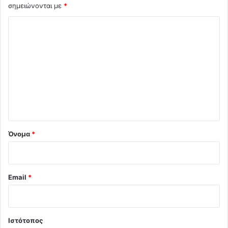
σημειώνονται με
*
Σ
χ
ό
λ
ι
ο
*
Όνομα
*
Email
*
Ιστότοπος