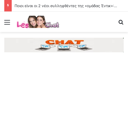
Ποιοι είναι οι 2 νέοι συλληφθέντες της «ομάδας Έντικ»: Το «πίτμπουλ», το «μπουλντόγκ», οι εκβιασμοί
Menu
Se