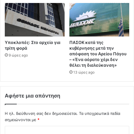
Υποκλοπές: Στο αρχείο για
ΠΑΣΟΚ κατά της
τρίτη φορά
κυβέρνησης μετά την
απόφαση του Αρείου Πάγου
9 ώρες ago
– «Ένα αόρατο χέρι δεν
θέλει τη διαλεύκανση»
13 ώρες ago
Αφήστε μια απάντηση
Η ηλ. διεύθυνση σας δεν δημοσιεύεται.
Τα υποχρεωτικά πεδία
σημειώνονται με
*
Σ