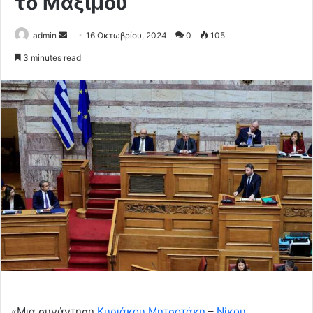
το Μαξίμου
Send
admin
16 Οκτωβρίου, 2024
0
105
an
3 minutes read
email
«Μια συνάντηση
Κυριάκου Μητσοτάκη
–
Νίκου