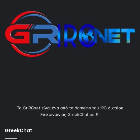
Το GrIRCnet είναι ένα από τα domains του IRC Δικτύου
Επικοινωνίας GreekChat.eu !!!
GreekChat