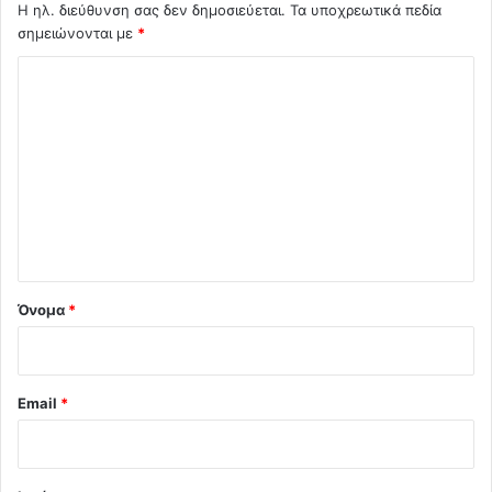
Η ηλ. διεύθυνση σας δεν δημοσιεύεται.
Τα υποχρεωτικά πεδία
σημειώνονται με
*
Σ
χ
ό
λ
ι
ο
*
Όνομα
*
Email
*