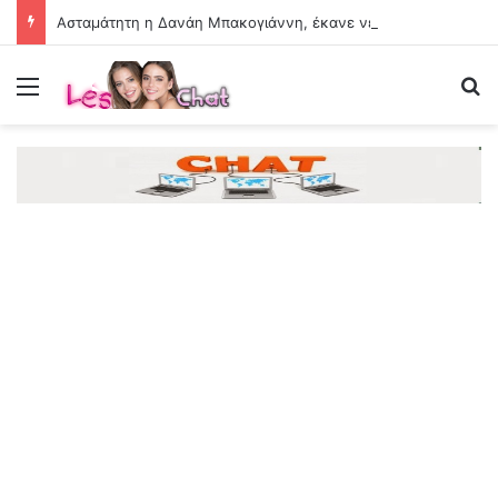
Ασταμάτητη η Δανάη Μπακογιάννη, έκανε νέο πανελλήνιο ρεκόρ στα 100 μέτρα με εμπόδια
Menu
Se