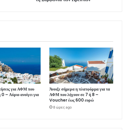
τήσεις για ΑΦΜ που
Άνοιξε σήμερα η πλατφόρμα για τα
 0 – Αύριο ανοίγει για
ΑΦΜ που λήγουν σε 7 ή 8 –
Voucher έως 600 ευρώ
8 ώρες ago