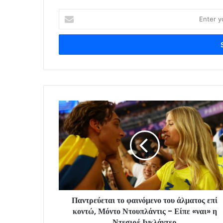
Enter
your
Email
address
Παντρεύεται το φαινόμενο του άλματος επί
κοντώ, Μόντο Ντουπλάντις - Είπε «ναι» η
Ντεσιρέ Ιγκλάντερ