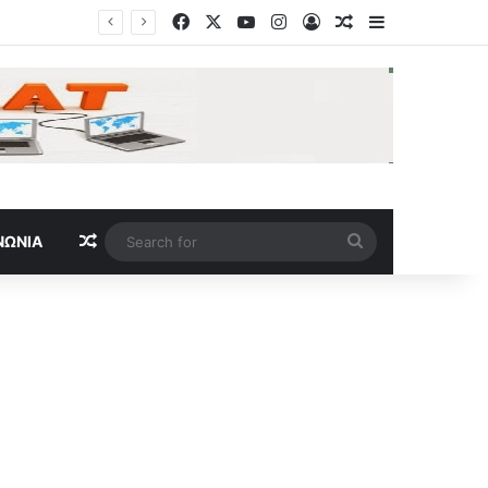
Facebook
X
YouTube
Instagram
Log In
Random Article
Sidebar
Random Article
Search
ΝΩΝΊΑ
for