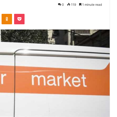
0
119
1 minute read
VKontakte
Odnoklassniki
Pocket