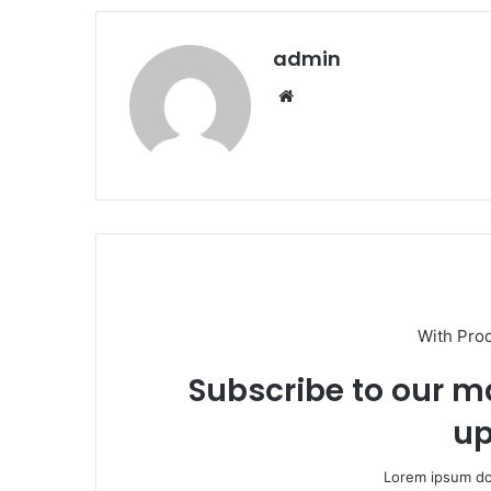
admin
Website
With Pro
Subscribe to our ma
up
Lorem ipsum dol