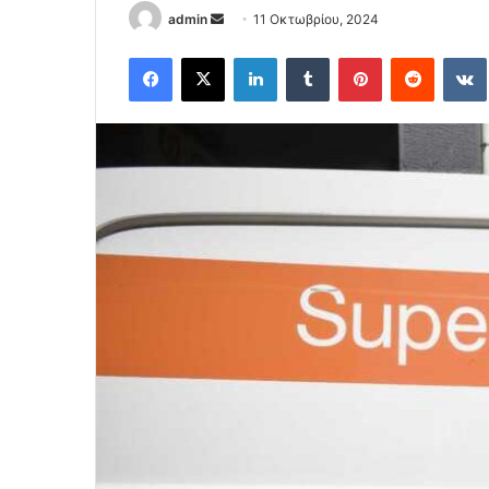
Send
admin
11 Οκτωβρίου, 2024
an
Facebook
X
LinkedIn
Tumblr
Pinterest
Reddit
email