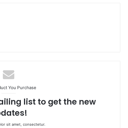
duct You Purchase
iling list to get the new
dates!
or sit amet, consectetur.