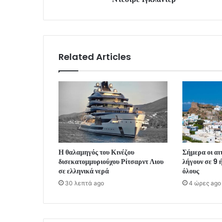
Related Articles
Η θαλαμηγός του Κινέζου
Σήμερα οι αι
δισεκατομμυριούχου Ρίτσαρντ Λιου
λήγουν σε 9 ή
σε ελληνικά νερά
όλους
30 λεπτά ago
4 ώρες ago