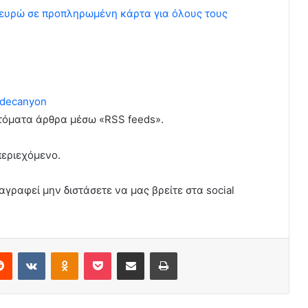
 ευρώ σε προπληρωμένη κάρτα για όλους τους
decanyon
υτόματα άρθρα μέσω «RSS feeds».
περιεχόμενο.
αγραφεί μην διστάσετε να μας βρείτε στα social
erest
Reddit
VKontakte
Odnoklassniki
Pocket
Share via Email
Print