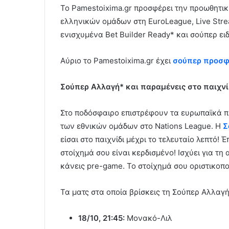
To Pamestoixima.gr προσφέρει την προωθητι
ελληνικών ομάδων στη EuroLeague, Live Strea
ενισχυμένα Bet Builder Ready* και σούπερ ει
Αύριο το Pamestoixima.gr έχει
σούπερ προσ
Σούπερ Αλλαγή* και παραμένεις στο παιχνίδ
Στο ποδόσφαιρο επιστρέφουν τα ευρωπαϊκά π
των εθνικών ομάδων στο Nations League. H
Σ
είσαι στο παιχνίδι μέχρι το τελευταίο λεπτό!
στοίχημά σου είναι κερδισμένο! Ισχύει για τ
κάνεις pre-game. Το στοίχημά σου οριστικοπο
Τα ματς στα οποία βρίσκεις τη Σούπερ Αλλαγή
18/10, 21:45:
Μονακό-Λιλ