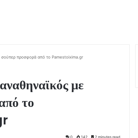
 σούπερ προσφορά από το Pamestoixima.gr
αναθηναϊκός με
από το
gr
0
142
2 minutes read