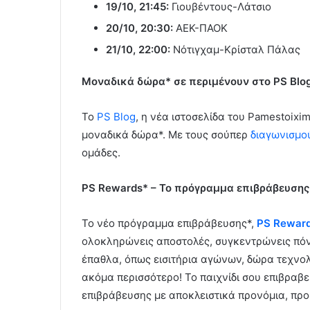
19/10, 21:45:
Γιουβέντους-Λάτσιο
20/10, 20:30:
ΑΕΚ-ΠΑΟΚ
21/10, 22:00:
Νότιγχαμ-Κρίσταλ Πάλας
Μοναδικά δώρα* σε περιμένουν στο PS Blo
Το
PS Blog
, η νέα ιστοσελίδα του Pamestoixi
μοναδικά δώρα*. Με τους σούπερ
διαγωνισμο
ομάδες.
PS Rewards* – To πρόγραμμα επιβράβευσης 
Το νέο πρόγραμμα επιβράβευσης*,
PS Rewar
ολοκληρώνεις αποστολές, συγκεντρώνεις πόντ
έπαθλα, όπως εισιτήρια αγώνων, δώρα τεχνολο
ακόμα περισσότερο! Το παιχνίδι σου επιβραβε
επιβράβευσης με αποκλειστικά προνόμια, προ