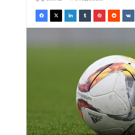
an
Facebook
X
LinkedIn
Tumblr
Pinterest
Reddit
email