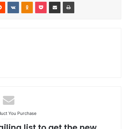
erest
Reddit
VKontakte
Odnoklassniki
Pocket
Share via Email
Print
duct You Purchase
iling list to get the new