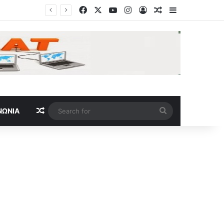
Facebook
X
YouTube
Instagram
Log In
Random Article
Sidebar
Ο Λιβάι Γκαρσία έκανε την πρώτη του προπόνηση και υπολογίζεται για τη ρεβάνς με την ΤΣΣΚΑ 1948
Random Article
Search
ΝΩΝΊΑ
for