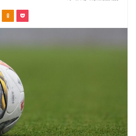
VKontakte
Odnoklassniki
Pocket