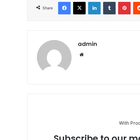
Facebook
X
LinkedIn
Tumblr
Pint
Share
admin
Website
With Pro
Subscribe to our ma