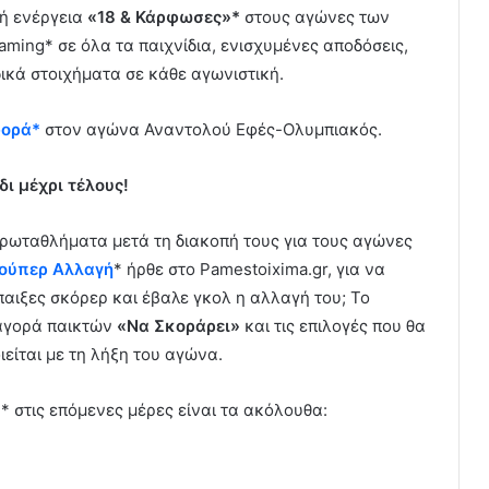
κή ενέργεια
«18 & Κάρφωσες»*
στους αγώνες των
ming* σε όλα τα παιχνίδια, ενισχυμένες αποδόσεις,
δικά στοιχήματα σε κάθε αγωνιστική.
φορά*
στον αγώνα Αναντολού Εφές-Ολυμπιακός.
ι μέχρι τέλους!
ρωταθλήματα μετά τη διακοπή τους για τους αγώνες
ούπερ Αλλαγή
* ήρθε στο Pamestoixima.gr, για να
 Έπαιξες σκόρερ και έβαλε γκολ η αλλαγή του; Το
η αγορά παικτών
«Να Σκοράρει»
και τις επιλογές που θα
ιείται με τη λήξη του αγώνα.
* στις επόμενες μέρες είναι τα ακόλουθα: