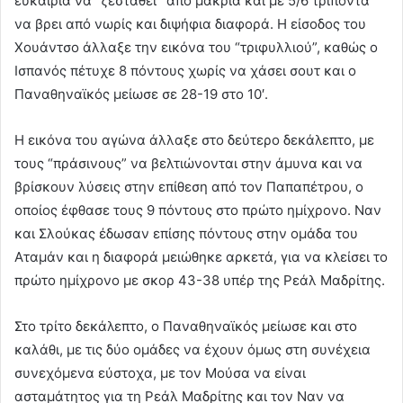
ευκαιρία να “ζεσταθεί” από μακριά και με 5/6 τρίποντα
να βρει από νωρίς και διψήφια διαφορά. Η είσοδος του
Χουάντσο άλλαξε την εικόνα του “τριφυλλιού”, καθώς ο
Ισπανός πέτυχε 8 πόντους χωρίς να χάσει σουτ και ο
Παναθηναϊκός μείωσε σε 28-19 στο 10′.
Η εικόνα του αγώνα άλλαξε στο δεύτερο δεκάλεπτο, με
τους “πράσινους” να βελτιώνονται στην άμυνα και να
βρίσκουν λύσεις στην επίθεση από τον Παπαπέτρου, ο
οποίος έφθασε τους 9 πόντους στο πρώτο ημίχρονο. Ναν
και Σλούκας έδωσαν επίσης πόντους στην ομάδα του
Αταμάν και η διαφορά μειώθηκε αρκετά, για να κλείσει το
πρώτο ημίχρονο με σκορ 43-38 υπέρ της Ρεάλ Μαδρίτης.
Στο τρίτο δεκάλεπτο, ο Παναθηναϊκός μείωσε και στο
καλάθι, με τις δύο ομάδες να έχουν όμως στη συνέχεια
συνεχόμενα εύστοχα, με τον Μούσα να είναι
ασταμάτητος για τη Ρεάλ Μαδρίτης και τον Ναν να