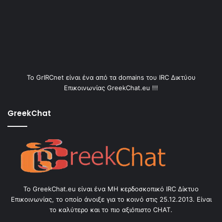
Το GrIRCnet είναι ένα από τα domains του IRC Δικτύου
Επικοινωνίας GreekChat.eu !!!
GreekChat
Το GreekChat.eu είναι ένα ΜΗ κερδοσκοπικό IRC Δίκτυο
Επικοινωνίας, το οποίο άνοιξε για το κοινό στις 25.12.2013. Είναι
το καλύτερο και το πιο αξιόπιστο CHAT.