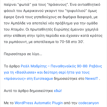
παίρνει “φωτιά” για τους “πράσινους”. Ένα αντιαθλητικό
φάουλ του Αμερικανού γκαρντ του “τριφυλλιού” όμως
έφερε ξανά τους γηπεδούχους σε διψήφια διαφορά, με
τον Αμπάλδε να αποτελεί νέο πρόβλημα για την ομάδα
του Αταμάν. Οι πρωταθλητές Ευρώπης έμειναν χαμηλά
στην επίθεση στην τρίτη περίοδο και έχασαν κατά κράτος
τα ριμπάουντ, με αποτέλεσμα to 70-58 στο 30′.
Περισσότερα σε λίγο…
To άρθρο
Ρεάλ Μαδρίτης – Παναθηναϊκός 90-86: Ρεβάνς
για τη «Βασίλισσα» και δεύτερη σερί ήττα για τους
«πράσινους» στη Euroleague
δημοσιεύτηκε στο
NewsIT
.
Αυτό το άρθρο δημοσιεύτηκε
εδώ!
Με το
WordPress Automatic Plugin
από την
codecanyon