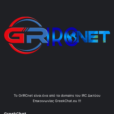
Το GrIRCnet είναι ένα από τα domains του IRC Δικτύου
Επικοινωνίας GreekChat.eu !!!
GreekChat