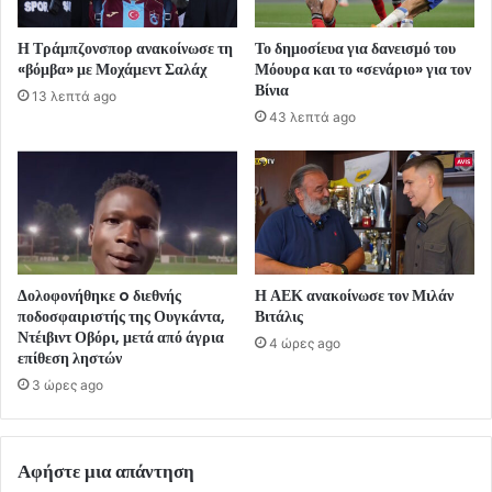
Η Τράμπζονσπορ ανακοίνωσε τη
Το δημοσίευα για δανεισμό του
«βόμβα» με Μοχάμεντ Σαλάχ
Μόουρα και το «σενάριο» για τον
Βίνια
13 λεπτά ago
43 λεπτά ago
Δολοφονήθηκε o διεθνής
Η ΑΕΚ ανακοίνωσε τον Μιλάν
ποδοσφαιριστής της Ουγκάντα,
Βιτάλις
Ντέιβιντ Οβόρι, μετά από άγρια
4 ώρες ago
επίθεση ληστών
3 ώρες ago
Αφήστε μια απάντηση