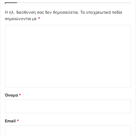
Η ηλ. διεύθυνση σας δεν δημοσιεύεται.
Τα υποχρεωτικά πεδία
σημειώνονται με
*
Σ
χ
ό
λ
ι
ο
*
Όνομα
*
Email
*