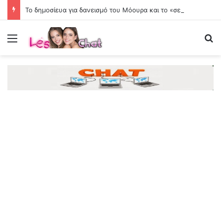
Το δημοσίευα για δανεισμό του Μόουρα και το «σενάριο» για τον Βίνια
Menu
Se