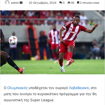
Send
admin
20 Οκτωβρίου, 2024
0
95
2 minutes read
an
email
Ο
Ολυμπιακός
υποδέχεται τον ουραγό
Λεβαδειακό
, στο
ματς
που ανοίγει το κυριακάτικο
πρόγραμμα για την 8η
αγωνιστική της Super League.