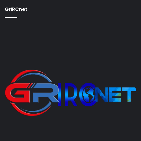
GrIRCnet