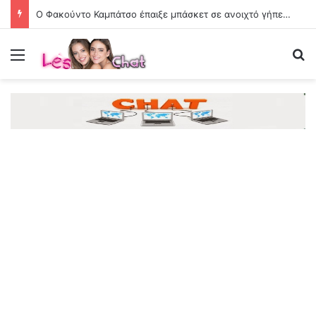
Ο Φακούντο Καμπάτσο έπαιξε μπάσκετ σε ανοιχτό γήπεδο στην Κόρδοβα της Αργεντινής
Menu
Se