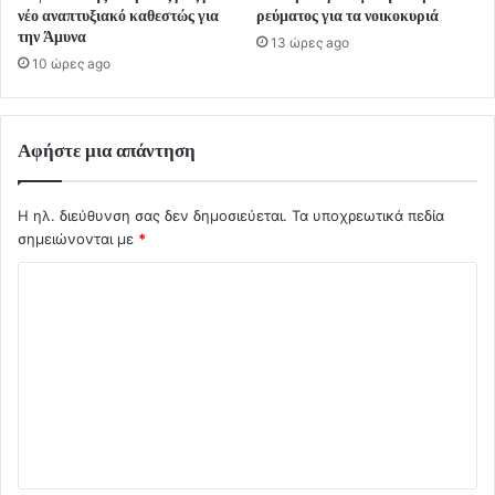
νέο αναπτυξιακό καθεστώς για
ρεύματος για τα νοικοκυριά
την Άμυνα
13 ώρες ago
10 ώρες ago
Αφήστε μια απάντηση
Η ηλ. διεύθυνση σας δεν δημοσιεύεται.
Τα υποχρεωτικά πεδία
σημειώνονται με
*
Σ
χ
ό
λ
ι
ο
*