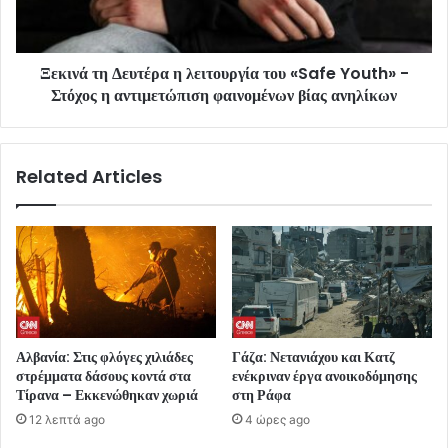
Ξεκινά τη Δευτέρα η λειτουργία του «Safe Youth» -
Στόχος η αντιμετώπιση φαινομένων βίας ανηλίκων
Related Articles
Αλβανία: Στις φλόγες χιλιάδες
Γάζα: Νετανιάχου και Κατζ
στρέμματα δάσους κοντά στα
ενέκριναν έργα ανοικοδόμησης
Τίρανα – Εκκενώθηκαν χωριά
στη Ράφα
12 λεπτά ago
4 ώρες ago