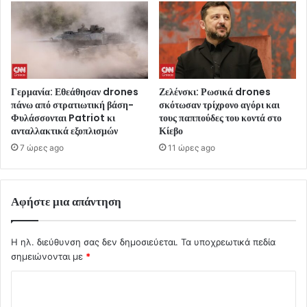
Γερμανία: Εθεάθησαν drones
Ζελένσκι: Ρωσικά drones
πάνω από στρατιωτική βάση-
σκότωσαν τρίχρονο αγόρι και
Φυλάσσονται Patriot κι
τους παππούδες του κοντά στο
ανταλλακτικά εξοπλισμών
Κίεβο
7 ώρες ago
11 ώρες ago
Αφήστε μια απάντηση
Η ηλ. διεύθυνση σας δεν δημοσιεύεται.
Τα υποχρεωτικά πεδία
σημειώνονται με
*
Σ
χ