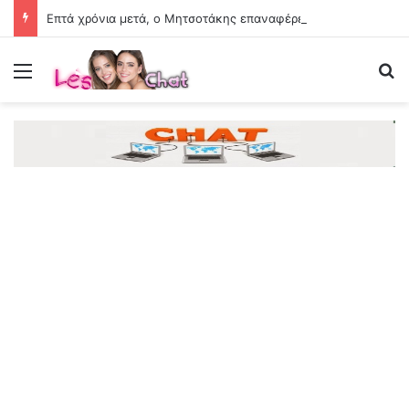
Επτά χρόνια μετά, ο Μητσοτάκης επαναφέρει τις ίδιες υποσχέσεις για τη βιομηχανία
Menu
Se