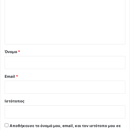
ό
λ
ι
ο
*
Όνομα
*
Email
*
Ιστότοπος
Αποθήκευσε το όνομά μου, email, και τον ιστότοπο μου σε