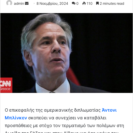
Send
admin
8 Νοεμβρίου, 2024
0
110
2 minutes read
an
email
Ο επικεφαλής της αμερικανικής διπλωματίας
Άντονι
Μπλίνκεν
σκοπεύει να συνεχίσει να καταβάλει
προσπάθειες με στόχο τον τερματισμό των πολέμων στη