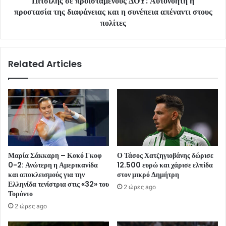
Πιτσιλής σε προϊστάμενους ΔΟΥ: Αυτονόητη η
προστασία της διαφάνειας και η συνέπεια απέναντι στους
πολίτες
Related Articles
Μαρία Σάκκαρη – Κοκό Γκοφ
Ο Τάσος Χατζηγιοβάνης δώρισε
0-2: Ανώτερη η Αμερικανίδα
12.500 ευρώ και χάρισε ελπίδα
και αποκλεισμούς για την
στον μικρό Δημήτρη
Ελληνίδα τενίστρια στις «32» του
2 ώρες ago
Τορόντο
2 ώρες ago