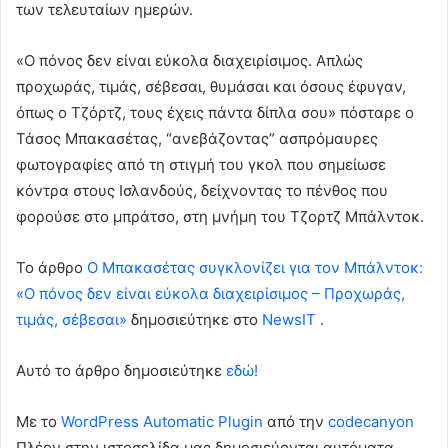
των τελευταίων ημερών.
«Ο πόνος δεν είναι εύκολα διαχειρίσιμος. Απλώς
προχωράς, τιμάς, σέβεσαι, θυμάσαι και όσους έφυγαν,
όπως ο Τζόρτζ, τους έχεις πάντα δίπλα σου» πόσταρε ο
Τάσος Μπακασέτας, “ανεβάζοντας” ασπρόμαυρες
φωτογραφίες από τη στιγμή του γκολ που σημείωσε
κόντρα στους Ισλανδούς, δείχνοντας το πένθος που
φορούσε στο μπράτσο, στη μνήμη του Τζορτζ Μπάλντοκ.
To άρθρο
Ο Μπακασέτας συγκλονίζει για τον Μπάλντοκ:
«Ο πόνος δεν είναι εύκολα διαχειρίσιμος – Προχωράς,
τιμάς, σέβεσαι»
δημοσιεύτηκε στο
NewsIT
.
Αυτό το άρθρο δημοσιεύτηκε
εδώ!
Με το
WordPress Automatic Plugin
από την
codecanyon
Πλέον στην ιστοσελίδα μας δημοσιεύονται αυτόματα