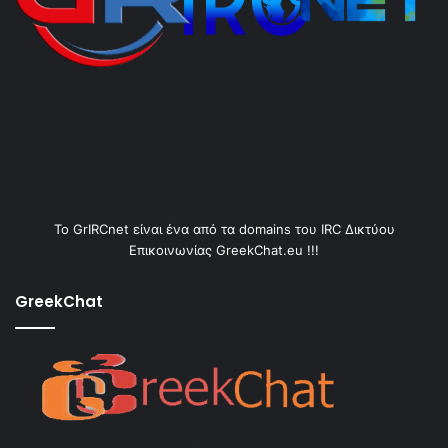
Το GrIRCnet είναι ένα από τα domains του IRC Δικτύου
Επικοινωνίας GreekChat.eu !!!
GreekChat