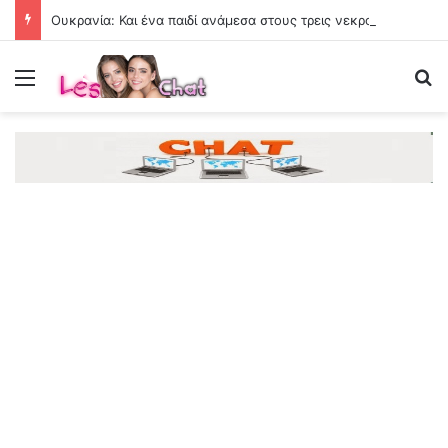
Ουκρανία: Και ένα παιδί ανάμεσα στους τρεις νεκρούς από νέα ρωσικά χτυπήματα – Επτά τραυματίες
Menu
Se