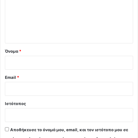
ό
λ
ι
ο
*
Όνομα
*
Email
*
Ιστότοπος
Αποθήκευσε το όνομά μου, email, και τον ιστότοπο μου σε