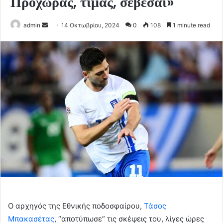
Προχωράς, τιμάς, σέβεσαι»
Send
admin
14 Οκτωβρίου, 2024
0
108
1 minute read
an
email
Ο αρχηγός της Εθνικής ποδοσφαίρου,
Τάσος
Μπακασέτας
, “αποτύπωσε” τις σκέψεις του, λίγες ώρες