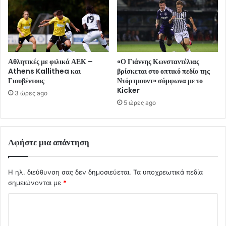
Αθλητικές με φιλικά ΑΕΚ –
«Ο Γιάννης Κωνσταντέλιας
Athens Kallithea και
βρίσκεται στο οπτικό πεδίο της
Γιουβέντους
Ντόρτμουντ» σύμφωνα με το
Kicker
3 ώρες ago
5 ώρες ago
Αφήστε μια απάντηση
Η ηλ. διεύθυνση σας δεν δημοσιεύεται.
Τα υποχρεωτικά πεδία
σημειώνονται με
*
Σ
χ