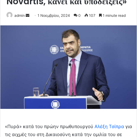
Novartis, κάνει και υποδείξεις»
Send
admin
1 Νοεμβρίου, 2024
0
107
1 minute read
an
email
«Πυρά» κατά του πρώην πρωθυπουργού
Αλέξη Τσίπρα
για
τις αιχμές του στη Δικαιοσύνη κατά την ομιλία του σε