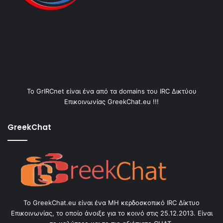
Το GrIRCnet είναι ένα από τα domains του IRC Δικτύου
Επικοινωνίας GreekChat.eu !!!
GreekChat
Το GreekChat.eu είναι ένα ΜΗ κερδοσκοπικό IRC Δίκτυο
Επικοινωνίας, το οποίο άνοιξε για το κοινό στις 25.12.2013. Είναι