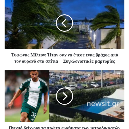
Τυφώνας Μίλτον: Ήταν σαν να έπεσε ένας βράχος από
τον ουρανό στα σπίτια - Συγκλονιστικές μαρτυρίες
Πνιγμό δείχνουν τα πρώτα ευρήματα των ιατροδικαστών