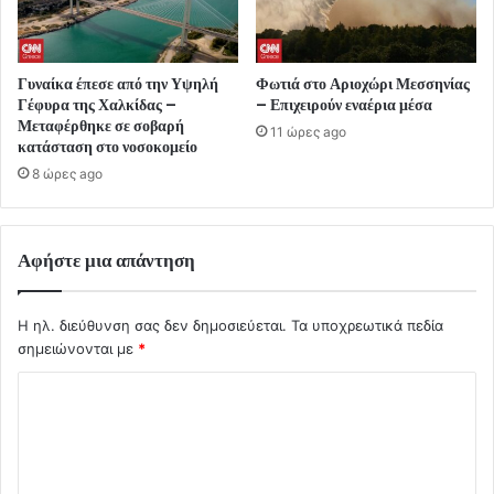
Γυναίκα έπεσε από την Υψηλή
Φωτιά στο Αριοχώρι Μεσσηνίας
Γέφυρα της Χαλκίδας –
– Επιχειρούν εναέρια μέσα
Μεταφέρθηκε σε σοβαρή
11 ώρες ago
κατάσταση στο νοσοκομείο
8 ώρες ago
Αφήστε μια απάντηση
Η ηλ. διεύθυνση σας δεν δημοσιεύεται.
Τα υποχρεωτικά πεδία
σημειώνονται με
*
Σ
χ
ό
λ