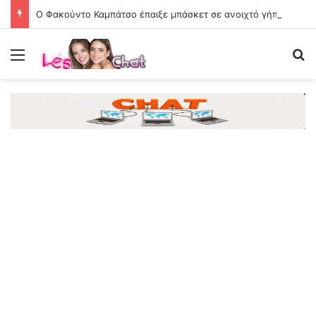
Ο Φακούντο Καμπάτσο έπαιξε μπάσκετ σε ανοιχτό γήπεδο στην Κόρδοβα της Αργεντινής
Menu
Se