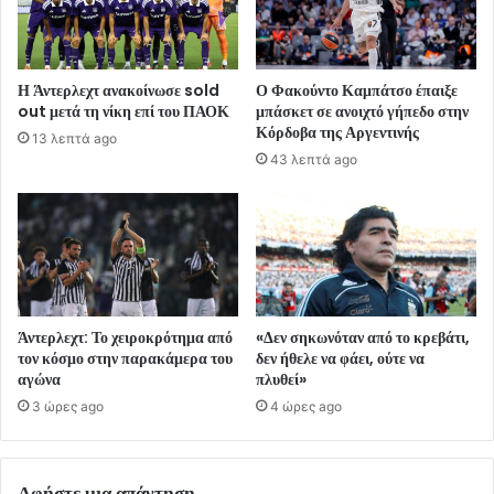
Η Άντερλεχτ ανακοίνωσε sold
Ο Φακούντο Καμπάτσο έπαιξε
out μετά τη νίκη επί του ΠΑΟΚ
μπάσκετ σε ανοιχτό γήπεδο στην
Κόρδοβα της Αργεντινής
13 λεπτά ago
43 λεπτά ago
Άντερλεχτ: Το χειροκρότημα από
«Δεν σηκωνόταν από το κρεβάτι,
τον κόσμο στην παρακάμερα του
δεν ήθελε να φάει, ούτε να
αγώνα
πλυθεί»
3 ώρες ago
4 ώρες ago
Αφήστε μια απάντηση