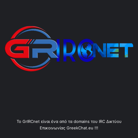
Το GrIRCnet είναι ένα από τα domains του IRC Δικτύου
Επικοινωνίας GreekChat.eu !!!