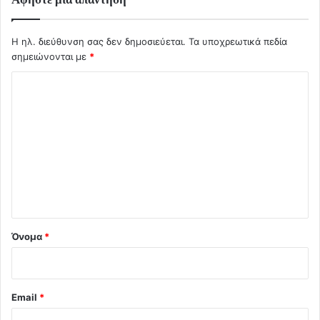
Η ηλ. διεύθυνση σας δεν δημοσιεύεται.
Τα υποχρεωτικά πεδία
σημειώνονται με
*
Σ
χ
ό
λ
ι
ο
*
Όνομα
*
Email
*