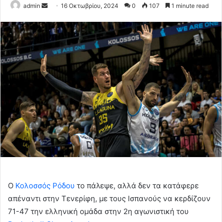
Send
admin
16 Οκτωβρίου, 2024
0
107
1 minute read
an
email
Ο
Κολοσσός Ρόδου
το πάλεψε, αλλά δεν τα κατάφερε
απέναντι στην Τενερίφη, με τους Ισπανούς να κερδίζουν
71-47 την ελληνική ομάδα στην 2η αγωνιστική του