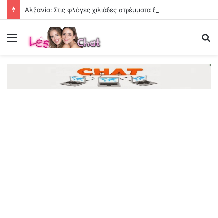
Αλβανία: Στις φλόγες χιλιάδες στρέμματα δάσους κοντά στα Τίρανα – Εκκενώθηκαν χωριά
Menu
Se