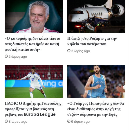
«Ο κακομοίρης δεν κάνει τίποτα
Η άφιξη στο Ροζάριο για την
στις διακοπές και ήρθε σε κακή
κηδεία του πατέρα του
φυσική κατάσταση»
3 ώρες ago
2 ώρες ago
ΠΑΟΚ: Ο Δημήτρης Γιαννούλης
«Ο Γιώργος Παπαγιάννης δεν θα
προορίζεται για βασικός στη
είναι διαθέσιμος στην αρχή της
ρεβάνς του Europa League
σεζόν» σύμφωνα με την Εφές
3 ώρες ago
6 ώρες ago