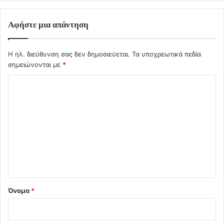
Αφήστε μια απάντηση
Η ηλ. διεύθυνση σας δεν δημοσιεύεται.
Τα υποχρεωτικά πεδία
σημειώνονται με
*
Σ
χ
ό
λ
ι
ο
*
Όνομα
*