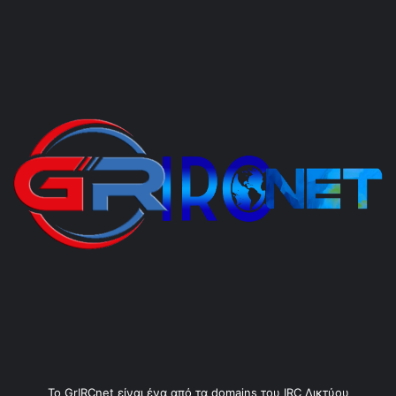
Το GrIRCnet είναι ένα από τα domains του IRC Δικτύου