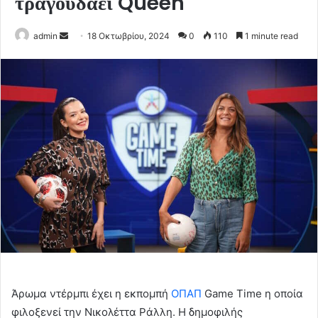
τραγουδάει Queen
Send
admin
18 Οκτωβρίου, 2024
0
110
1 minute read
an
email
Άρωμα ντέρμπι έχει η εκπομπή
ΟΠΑΠ
Game Time η οποία
φιλοξενεί την Νικολέττα Ράλλη. Η δημοφιλής