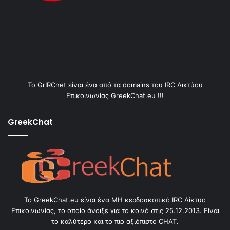
Το GrIRCnet είναι ένα από τα domains του IRC Δικτύου
Επικοινωνίας GreekChat.eu !!!
GreekChat
Το GreekChat.eu είναι ένα ΜΗ κερδοσκοπικό IRC Δίκτυο
Επικοινωνίας, το οποίο άνοιξε για το κοινό στις 25.12.2013. Είναι
το καλύτερο και το πιο αξιόπιστο CHAT.