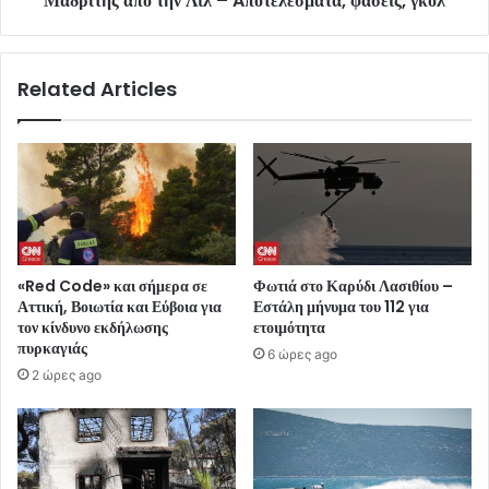
Μαδρίτης από την Λιλ – Aποτελέσματα, φάσεις, γκολ
Related Articles
«Red Code» και σήμερα σε
Φωτιά στο Καρύδι Λασιθίου –
Αττική, Βοιωτία και Εύβοια για
Εστάλη μήνυμα του 112 για
τον κίνδυνο εκδήλωσης
ετοιμότητα
πυρκαγιάς
6 ώρες ago
2 ώρες ago