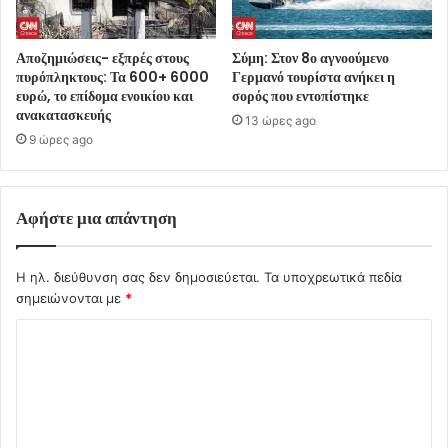
Αποζημιώσεις- εξπρές στους
Σύμη: Στον 8ο αγνοούμενο
πυρόπληκτους: Τα 600+ 6000
Γερμανό τουρίστα ανήκει η
ευρώ, το επίδομα ενοικίου και
σορός που εντοπίστηκε
ανακατασκευής
13 ώρες ago
9 ώρες ago
Αφήστε μια απάντηση
Η ηλ. διεύθυνση σας δεν δημοσιεύεται.
Τα υποχρεωτικά πεδία
σημειώνονται με
*
Σ
χ
ό
λ