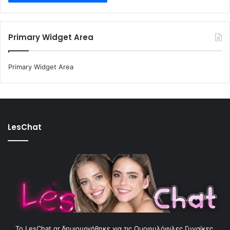
Primary Widget Area
Primary Widget Area
LesChat
To LesChat.gr δημιουργήθηκε για τις Ομοφυλόφιλες Γυναίκες.