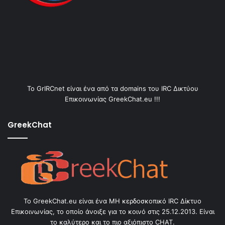
Το GrIRCnet είναι ένα από τα domains του IRC Δικτύου
Επικοινωνίας GreekChat.eu !!!
GreekChat
Το GreekChat.eu είναι ένα ΜΗ κερδοσκοπικό IRC Δίκτυο
Επικοινωνίας, το οποίο άνοιξε για το κοινό στις 25.12.2013. Είναι
το καλύτερο και το πιο αξιόπιστο CHAT.