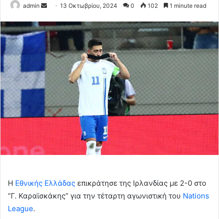
Send
admin
13 Οκτωβρίου, 2024
0
102
1 minute read
an
email
Η
Εθνικής Ελλάδας
επικράτησε της Ιρλανδίας με 2-0 στο
“Γ. Καραϊσκάκης” για την τέταρτη αγωνιστική του
Nations
League
.