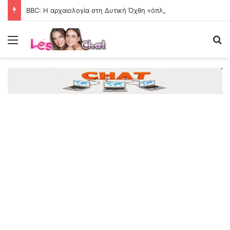
BBC: Η αρχαιολογία στη Δυτική Όχθη «όπλο» του Ισραήλ για να «ξεριζωθούν» οι Παλαιστίνιοι
Menu
Se