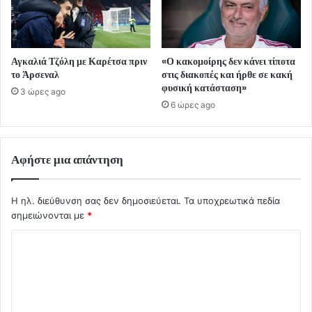
Αγκαλιά Τζόλη με Καρέτσα πριν
«Ο κακομοίρης δεν κάνει τίποτα
το Άρσεναλ
στις διακοπές και ήρθε σε κακή
φυσική κατάσταση»
3 ώρες ago
6 ώρες ago
Αφήστε μια απάντηση
Η ηλ. διεύθυνση σας δεν δημοσιεύεται.
Τα υποχρεωτικά πεδία
σημειώνονται με
*
Σ
χ
ό
λ