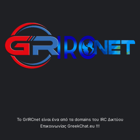
Το GrIRCnet είναι ένα από τα domains του IRC Δικτύου
Επικοινωνίας GreekChat.eu !!!