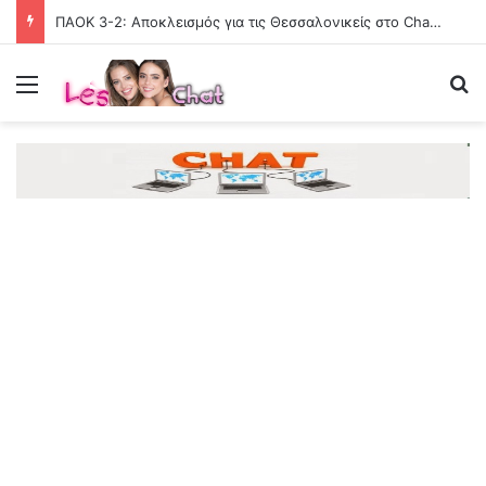
ΠΑΟΚ 3-2: Αποκλεισμός για τις Θεσσαλονικείς στο Champions League γυναικών
Menu
Se