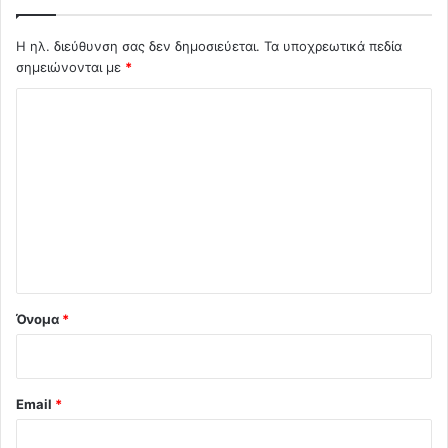
Η ηλ. διεύθυνση σας δεν δημοσιεύεται.
Τα υποχρεωτικά πεδία
σημειώνονται με
*
Σ
χ
ό
λ
ι
ο
*
Όνομα
*
Email
*