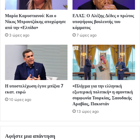
Μαρία Καρυστιανού: Και ο
ΕΛΑΣ: Ο Αλέξης Δέδες ο πρώτος
Νίκος Μπρουτζάκης αποχώρησε
υποψήφιος βουλευτής του
από την «Ελπίδα»
κόμματος
3 ώρες ago
7 ώρες ago
Η υποστελέχωση έγινε μπίζνα 7
«Πλήγμα για την ελληνική
εκατ. ευρώ
εξωτερική πολιτική» η αμυντική
συμφωνία Τουρκίας, Σαουδικής
10 ώρες ago
Αραβίας, Πακιστάν
13 ώρες ago
Αφήστε μια απάντηση