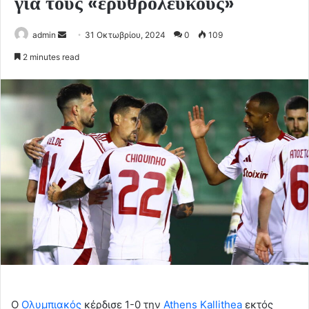
για τους «ερυθρόλευκους»
Send
admin
31 Οκτωβρίου, 2024
0
109
an
2 minutes read
email
Ο
Ολυμπιακός
κέρδισε 1-0 την
Athens Kallithea
εκτός