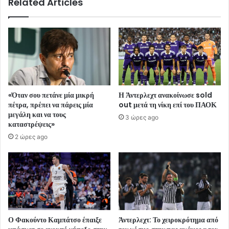
Related Articles
«Όταν σου πετάνε μία μικρή
Η Άντερλεχτ ανακοίνωσε sold
πέτρα, πρέπει να πάρεις μία
out μετά τη νίκη επί του ΠΑΟΚ
μεγάλη και να τους
3 ώρες ago
καταστρέψεις»
2 ώρες ago
Ο Φακούντο Καμπάτσο έπαιξε
Άντερλεχτ: Το χειροκρότημα από