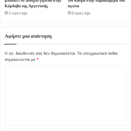
μπάσκετ σε ανοιχτό γήπεδο στην
τον κόσμο στην παρακάμερα του
Κόρδοβα της Αργεντινής
αγώνα
3 ώρες ago
6 ώρες ago
Αφήστε μια απάντηση
Η ηλ. διεύθυνση σας δεν δημοσιεύεται.
Τα υποχρεωτικά πεδία
σημειώνονται με
*
Σ
χ
ό
λ
ι
ο
*