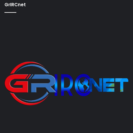
GrIRCnet