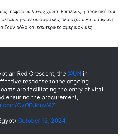
ις, πέφτει σε λάθος χέρια. Επιπλέον, η πρακτική του
 μετακινηθούν σε ασφαλείς περιοχές είναι σύμφωνη
 παίζουν ρόλο και εσωτερικές αμερικανικές
yptian Red Crescent, the
@UN
in
ffective response to the ongoing
teams are facilitating the entry of vital
nd ensuring the procurement,
ter.com/CvODJdnvMZ
Egypt)
October 12, 2024