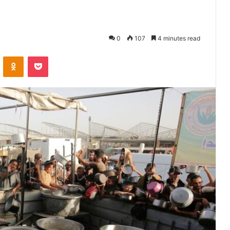
0
107
4 minutes read
VKontakte
Odnoklassniki
Pocket