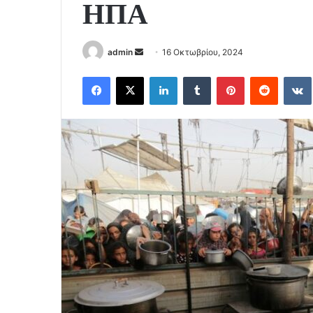
ΗΠΑ
Send
admin
16 Οκτωβρίου, 2024
an
Facebook
X
LinkedIn
Tumblr
Pinterest
Reddit
email