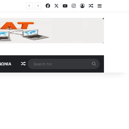
Facebook
X
YouTube
Instagram
Log In
Random Article
Sidebar
Ουκρανία: Και ένα παιδί ανάμεσα στους τρεις νεκρούς από νέα ρωσικά χτυπήματα – Επτά τραυματίες
Random Article
Search
ΝΩΝΊΑ
for