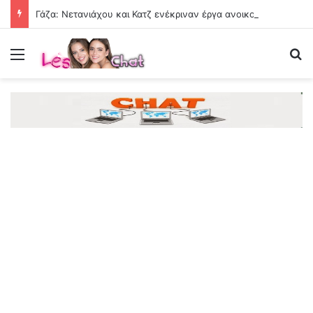
Γάζα: Νετανιάχου και Κατζ ενέκριναν έργα ανοικοδόμησης στη Ράφα
Menu
Se