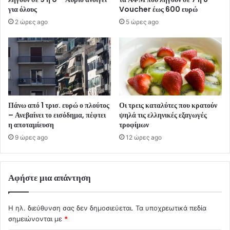
για όλους
Voucher έως 600 ευρώ
2 ώρες ago
5 ώρες ago
Πάνω από 1 τρισ. ευρώ ο πλούτος
Οι τρεις καταλύτες που κρατούν
– Ανεβαίνει το εισόδημα, πέφτει
ψηλά τις ελληνικές εξαγωγές
η αποταμίευση
τροφίμων
9 ώρες ago
12 ώρες ago
Αφήστε μια απάντηση
Η ηλ. διεύθυνση σας δεν δημοσιεύεται.
Τα υποχρεωτικά πεδία
σημειώνονται με
*