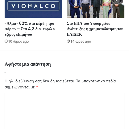
«Άλμα» 62% στα κέρδη προ
Στο ΕΠΑ του Υπουργείου
φόρων – Στα 4,3 δισ. ευρώ ο
Ανάπτυξης η χρηματοδότηση του
τζίρος εξαμήνου
ΕΛΙΔΕΚ
10 ώρες ago
14 ώρες ago
Αφήστε μια απάντηση
Η ηλ. διεύθυνση σας δεν δημοσιεύεται.
Τα υποχρεωτικά πεδία
σημειώνονται με
*
Σ
χ
ό
λ