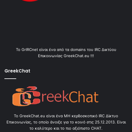
Το GrIRCnet είναι ένα από τα domains του IRC Δικτύου
Επικοινωνίας GreekChat.eu !!!
GreekChat
Το GreekChat.eu είναι ένα ΜΗ κερδοσκοπικό IRC Δίκτυο
Επικοινωνίας, το οποίο άνοιξε για το κοινό στις 25.12.2013. Είναι
το καλύτερο και το πιο αξιόπιστο CHAT.