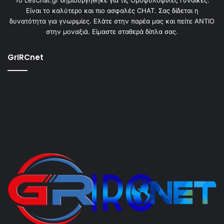
To LesChat.gr δημιουργήθηκε για τις Ομοφυλόφιλες Γυναίκες.
Είναι το καλύτερο και πιο ασφαλές CHAT. Σας δίδεται η
δυνατότητα για γνωριμίες. Ελάτε στην παρέα μας και πείτε ΑΝΤΙΟ
στην μοναξιά. Είμαστε σταθερά δίπλα σας.
GrIRCnet