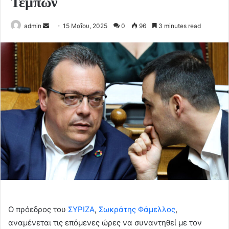
Τεμπών
Send
admin
15 Μαΐου, 2025
0
96
3 minutes read
an
email
Ο πρόεδρος του
ΣΥΡΙΖΑ
,
Σωκράτης Φάμελλος
,
αναμένεται τις επόμενες ώρες να συναντηθεί με τον