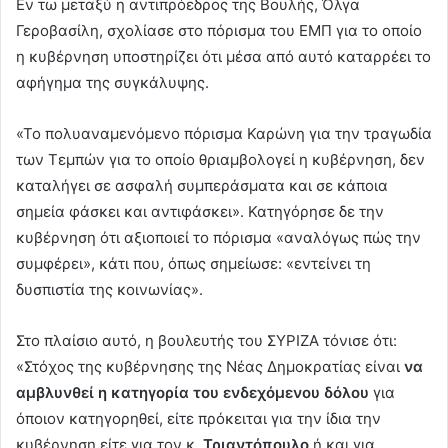
Εν τω μεταξύ η αντιπρόεδρος της Βουλής, Όλγα
Γεροβασίλη, σχολίασε στο πόρισμα του ΕΜΠ για το οποίο
η κυβέρνηση υποστηρίζει ότι μέσα από αυτό καταρρέει το
αφήγημα της συγκάλυψης.
«Το πολυαναμενόμενο πόρισμα Καρώνη για την τραγωδία
των Τεμπών για το οποίο θριαμβολογεί η κυβέρνηση, δεν
καταλήγει σε ασφαλή συμπεράσματα και σε κάποια
σημεία φάσκει και αντιφάσκει». Κατηγόρησε δε την
κυβέρνηση ότι αξιοποιεί το πόρισμα «αναλόγως πώς την
συμφέρει», κάτι που, όπως σημείωσε: «εντείνει τη
δυσπιστία της κοινωνίας».
Στο πλαίσιο αυτό, η βουλευτής του ΣΥΡΙΖΑ τόνισε ότι:
«Στόχος της κυβέρνησης της Νέας Δημοκρατίας είναι
να
αμβλυνθεί η κατηγορία του ενδεχόμενου δόλου
για
όποιον κατηγορηθεί, είτε πρόκειται για την ίδια την
κυβέρνηση είτε για τον κ.
Τριαντόπουλο
ή και για