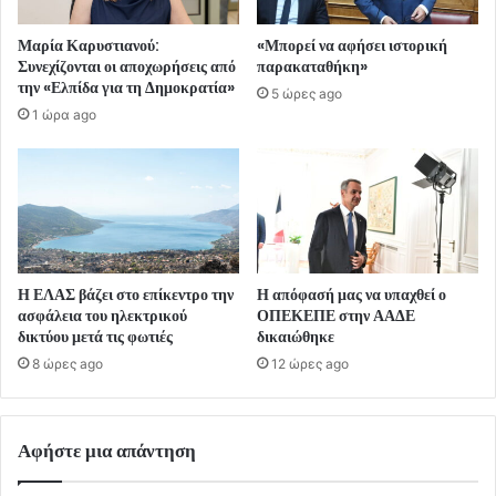
Μαρία Καρυστιανού:
«Μπορεί να αφήσει ιστορική
Συνεχίζονται οι αποχωρήσεις από
παρακαταθήκη»
την «Ελπίδα για τη Δημοκρατία»
5 ώρες ago
1 ώρα ago
Η ΕΛΑΣ βάζει στο επίκεντρο την
Η απόφασή μας να υπαχθεί ο
ασφάλεια του ηλεκτρικού
ΟΠΕΚΕΠΕ στην ΑΑΔΕ
δικτύου μετά τις φωτιές
δικαιώθηκε
8 ώρες ago
12 ώρες ago
Αφήστε μια απάντηση