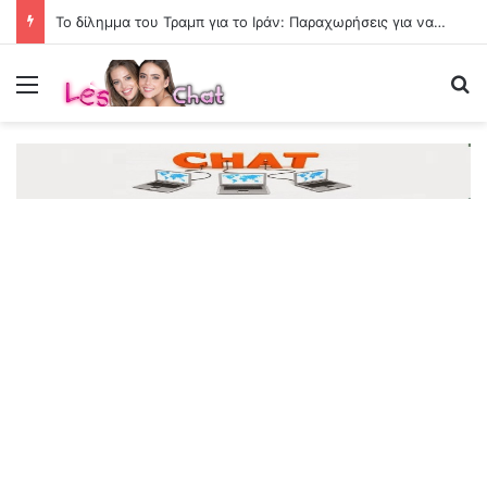
Το δίλημμα του Τραμπ για το Ιράν: Παραχωρήσεις για να ανοίξει το Ορμούζ ή συνέχιση του πολέμου
Menu
Se