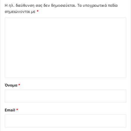
Η ηλ. διεύθυνση σας δεν δημοσιεύεται.
Τα υποχρεωτικά πεδία
σημειώνονται με
*
Σ
χ
ό
λ
ι
ο
*
Όνομα
*
Email
*