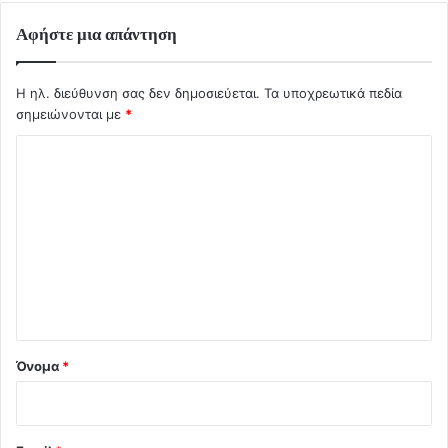
Αφήστε μια απάντηση
Η ηλ. διεύθυνση σας δεν δημοσιεύεται.
Τα υποχρεωτικά πεδία
σημειώνονται με
*
Σ
χ
ό
λ
ι
ο
*
Όνομα
*