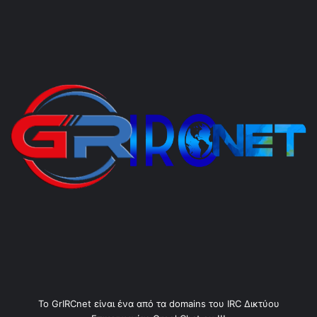
Το GrIRCnet είναι ένα από τα domains του IRC Δικτύου