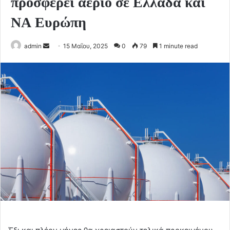
προσφέρει αέριο σε Ελλάδα και
ΝΑ Ευρώπη
Send
admin
15 Μαΐου, 2025
0
79
1 minute read
an
email