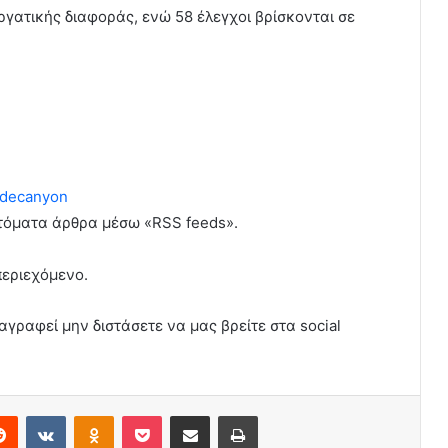
 εργατικής διαφοράς, ενώ 58 έλεγχοι βρίσκονται σε
decanyon
υτόματα άρθρα μέσω «RSS feeds».
περιεχόμενο.
αγραφεί μην διστάσετε να μας βρείτε στα social
erest
Reddit
VKontakte
Odnoklassniki
Pocket
Share via Email
Print