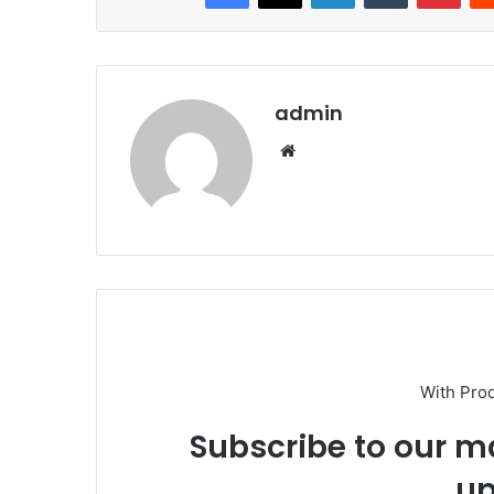
admin
Website
With Pro
Subscribe to our ma
up