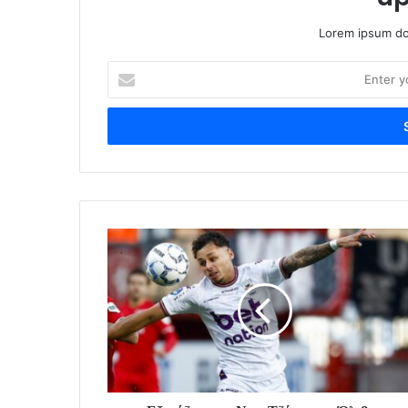
Lorem ipsum dol
Enter
your
Email
address