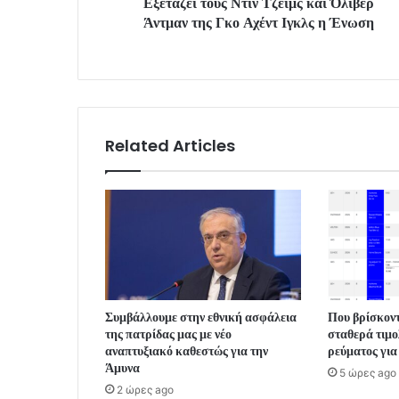
Εξετάζει τους Ντιν Τζέιμς και Όλιβερ
Άντμαν της Γκο Αχέντ Ιγκλς η Ένωση
Related Articles
Συμβάλλουμε στην εθνική ασφάλεια
Που βρίσκοντ
της πατρίδας μας με νέο
σταθερά τιμο
αναπτυξιακό καθεστώς για την
ρεύματος για
Άμυνα
5 ώρες ago
2 ώρες ago