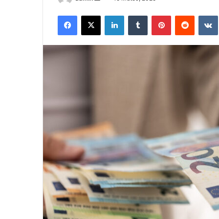
an
Facebook
X
LinkedIn
Tumblr
Pinterest
Reddit
email