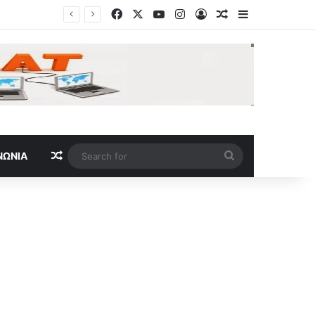
Facebook
X
YouTube
Instagram
Log In
Random Article
Sidebar
σίας
Random Article
Search
ΝΩΝΊΑ
for