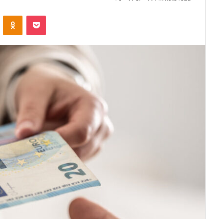
VKontakte
Odnoklassniki
Pocket