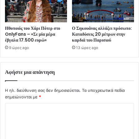
Ηθοποιός του Χάρι Πότερ στο
Ο Σηκουάνας αλλάζει πρόσωπο:
OnlyFans – «Σε μία μέρα
Καταδύσεις 20 μέτρων στην
έβγαλα 17.500 ευρώ»
καρδιά του Παρισιού
9 ώρες ago
13 ώρες ago
Αφήστε μια απάντηση
Η ηλ. διεύθυνση σας δεν δημοσιεύεται.
Τα υποχρεωτικά πεδία
σημειώνονται με
*
Σ
χ
ό
λ