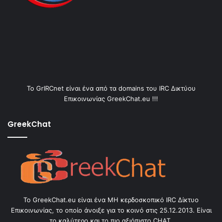
Το GrIRCnet είναι ένα από τα domains του IRC Δικτύου
Επικοινωνίας GreekChat.eu !!!
GreekChat
Το GreekChat.eu είναι ένα ΜΗ κερδοσκοπικό IRC Δίκτυο
Επικοινωνίας, το οποίο άνοιξε για το κοινό στις 25.12.2013. Είναι
το καλύτερο και το πιο αξιόπιστο CHAT.