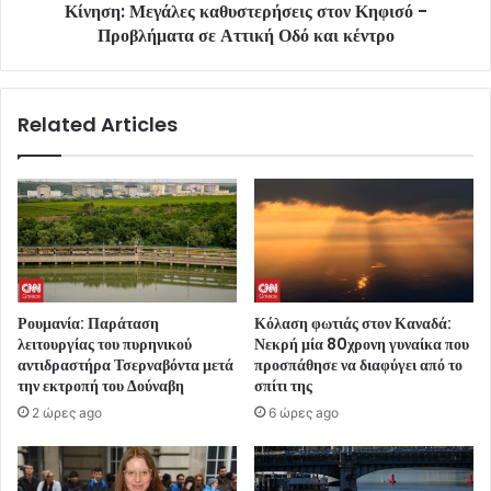
Κίνηση: Μεγάλες καθυστερήσεις στον Κηφισό -
Προβλήματα σε Αττική Οδό και κέντρο
Related Articles
Ρουμανία: Παράταση
Κόλαση φωτιάς στον Καναδά:
λειτουργίας του πυρηνικού
Νεκρή μία 80χρονη γυναίκα που
αντιδραστήρα Τσερναβόντα μετά
προσπάθησε να διαφύγει από το
την εκτροπή του Δούναβη
σπίτι της
2 ώρες ago
6 ώρες ago