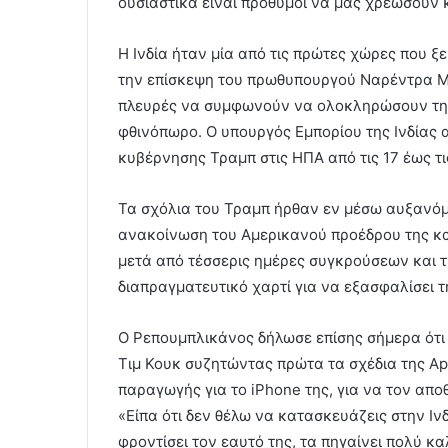
ουσιαστικά είναι πρόθυμοι να μας χρεώσουν 
Η Ινδία ήταν μία από τις πρώτες χώρες που ξ
την επίσκεψη του πρωθυπουργού Ναρέντρα Μόν
πλευρές να συμφωνούν να ολοκληρώσουν την
φθινόπωρο. Ο υπουργός Εμπορίου της Ινδίας 
κυβέρνησης Τραμπ στις ΗΠΑ από τις 17 έως τ
Τα σχόλια του Τραμπ ήρθαν εν μέσω αυξανόμ
ανακοίνωση του Αμερικανού προέδρου της κα
μετά από τέσσερις ημέρες συγκρούσεων και τ
διαπραγματευτικό χαρτί για να εξασφαλίσει τ
Ο Ρεπουμπλικάνος δήλωσε επίσης σήμερα ότι 
Τιμ Κουκ συζητώντας πρώτα τα σχέδια της Ap
παραγωγής για το iPhone της, για να τον απο
«Είπα ότι δεν θέλω να κατασκευάζεις στην Ινδ
φροντίσει τον εαυτό της, τα πηγαίνει πολύ κ