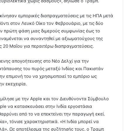
κυριολεκτικά χωρίς δασμούς», δήλωσε ο Τραμπ.
εκίνησαν εμπορικές διαπραγματεύσεις με τις ΗΠΑ μετά
τι στον Λευκό Οίκο τον Φεβρουάριο, με τις δύο
 πρώτη φάση μιας διμερούς συμφωνίας έως το
αναμένεται να συναντηθεί με αξιωματούχους της
ις 20 Μαΐου για περαιτέρω διαπραγματεύσεις.
ενης απογοήτευσης στο Νέο Δελχί για την
τάπαυσης του πυρός μεταξύ Ινδίας και Πακιστάν
ην επιμονή του να χρησιμοποιεί το εμπόριο ως
ην εκεχειρία.
μίλησε με την Apple και τον Διευθύνοντα Σύμβουλο
ple να κατασκευάσει στην Ινδία εργοστάσια
θαρρύνει από το να επεκτείνει την παραγωγή εκεί.
ία», τόνισε χαρακτηριστικά. «Η Ινδία μπορεί να
αλά». Ως αποτέλεσμα της συζήτησής τους, ο Τραμπ