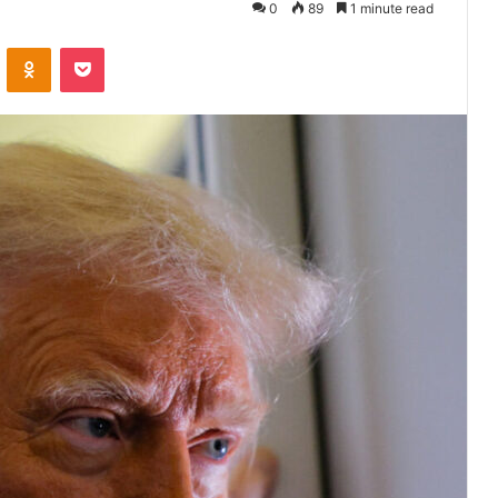
0
89
1 minute read
VKontakte
Odnoklassniki
Pocket