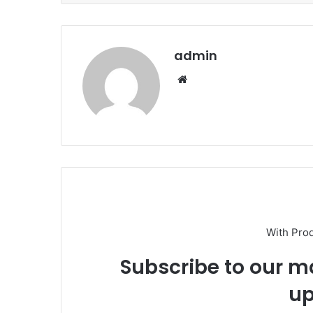
admin
Website
With Pro
Subscribe to our ma
up