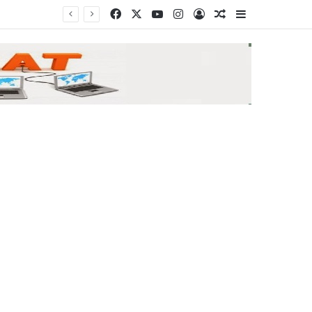
Facebook
X
YouTube
Instagram
Log In
Random Article
Sidebar