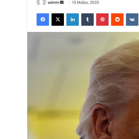
Send
admin
15 Μαΐου, 2025
an
Facebook
X
LinkedIn
Tumblr
Pinterest
Reddit
email