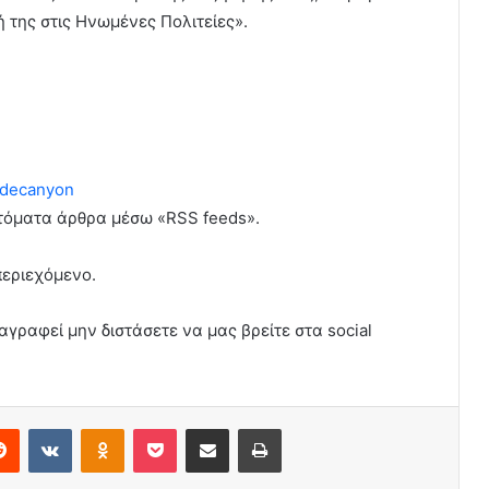
ή της στις Ηνωμένες Πολιτείες».
decanyon
υτόματα άρθρα μέσω «RSS feeds».
περιεχόμενο.
αγραφεί μην διστάσετε να μας βρείτε στα social
erest
Reddit
VKontakte
Odnoklassniki
Pocket
Share via Email
Print