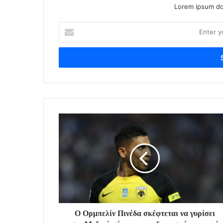
Lorem ipsum dol
Enter
your
Email
address
Ο Ορμπελίν Πινέδα σκέφτεται να γυρίσει