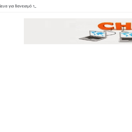
ευα για δανεισμό του Μόουρα και το «σενάριο» για τον Βίνια