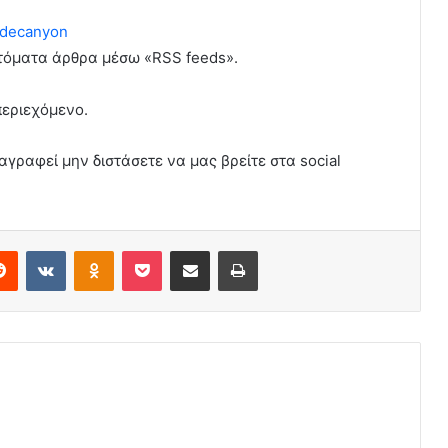
decanyon
υτόματα άρθρα μέσω «RSS feeds».
περιεχόμενο.
αγραφεί μην διστάσετε να μας βρείτε στα social
erest
Reddit
VKontakte
Odnoklassniki
Pocket
Share via Email
Print