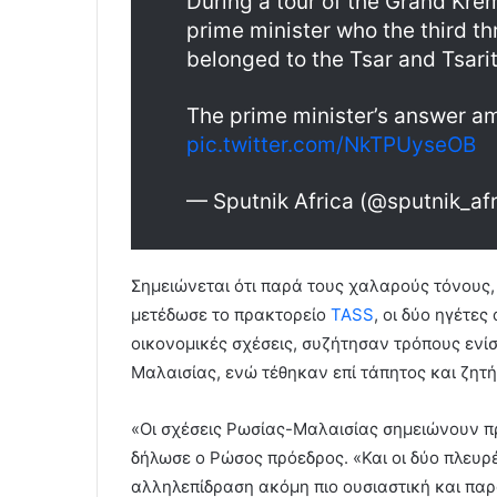
During a tour of the Grand Kre
prime minister who the third thr
belonged to the Tsar and Tsarit
The prime minister’s answer a
pic.twitter.com/NkTPUyseOB
— Sputnik Africa (@sputnik_af
Σημειώνεται ότι παρά τους χαλαρούς τόνους
μετέδωσε το πρακτορείο
TASS
, οι δύο ηγέτες
οικονομικές σχέσεις, συζήτησαν τρόπους ενί
Μαλαισίας, ενώ τέθηκαν επί τάπητος και ζητ
«Οι σχέσεις Ρωσίας-Μαλαισίας σημειώνουν π
δήλωσε ο Ρώσος πρόεδρος. «Και οι δύο πλευρ
αλληλεπίδραση ακόμη πιο ουσιαστική και παρ