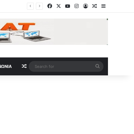
Facebook
X
YouTube
Instagram
Log In
Random Article
Sidebar
Ουκρανία: Και ένα παιδί ανάμεσα στους τρεις νεκρούς από νέα ρωσικά χτυπήματα – Επτά τραυματίες
Random Article
Search
ΝΩΝΊΑ
for