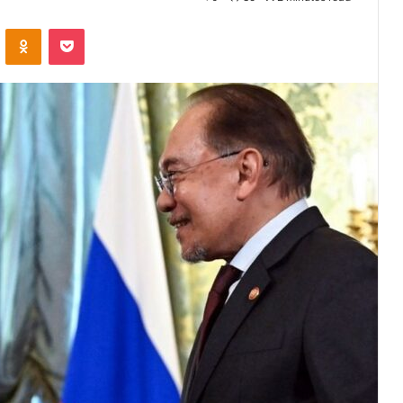
VKontakte
Odnoklassniki
Pocket