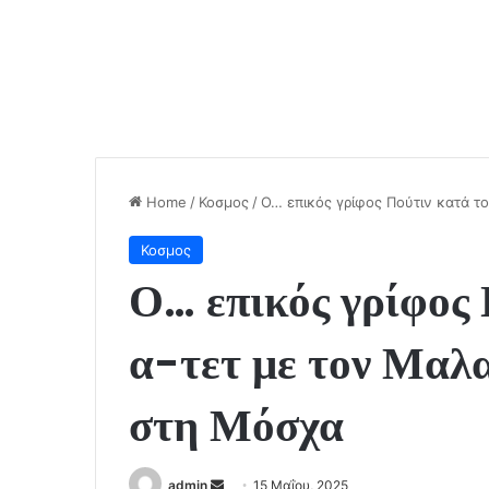
Home
/
Κοσμος
/
Ο… επικός γρίφος Πούτιν κατά τ
Κοσμος
Ο… επικός γρίφος 
α-τετ με τον Μαλ
στη Μόσχα
Send
admin
15 Μαΐου, 2025