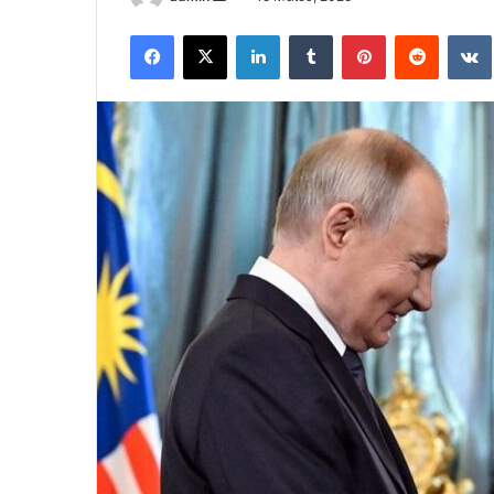
an
Facebook
X
LinkedIn
Tumblr
Pinterest
Reddit
email