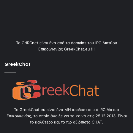
Το GrIRCnet είναι ένα από τα domains του IRC Δικτύου
Επικοινωνίας GreekChat.eu !!!
GreekChat
Το GreekChat.eu είναι ένα ΜΗ κερδοσκοπικό IRC Δίκτυο
Επικοινωνίας, το οποίο άνοιξε για το κοινό στις 25.12.2013. Είναι
το καλύτερο και το πιο αξιόπιστο CHAT.