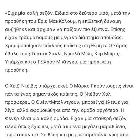
«Είχε μία καλή σεζόν. Ειδικά στο δεύτερο μισό, μετά την
προσθήκη του Έρικ ΜακΚόλουμ, η επιθετική δύναμη
αυξήθηκε και άρχισαν να παίζουν πιο έξυπνα. Επίσης
είχαν τραυματισμούς με μεγάλο διάστημα απουσίας.
Χρησιμοποίησαν πολλούς παίκτες στη θέση 5. Ο Σάρας
έβαλε τους Σερτάκ Σανλί, Νικολό Μέλι, Κεμ Μπιρτς.
Υπάρχει και ο Τζίλσον Μπάνγκο, μία πρόσφατη
προσθήκη.
Ο Χέιζ-Ντέιβις υπάρχει εκεί. Ο Μάρκο Γκούντουριτς είναι
πάντα ένας σημαντικός παίκτης. Ο Ντέβον Χολ
προσφέρει. Ο ΟυέιντΜπόλντγουιν μπορεί να έλειψε για
λίγο, αλλά αφομοιώθηκε από την ομάδα αργότερα. Η
Φενέρ είναι μία καλή ομάδα. Είχαν μία σταθερή σεζόν,
αλλά όπως έχω πει, μετά από ένα μεγάλο μαραθώνιο,
τερμάτισαν στη 2η θέση και με μία παραπάνω νίκη από