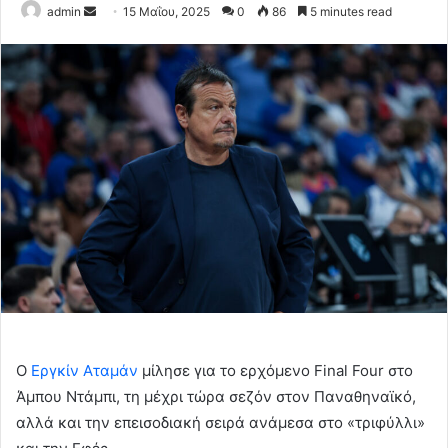
Send
admin
15 Μαΐου, 2025
0
86
5 minutes read
an
email
Ο
Εργκίν Αταμάν
μίλησε για το ερχόμενο Final Four στο
Άμπου Ντάμπι, τη μέχρι τώρα σεζόν στον Παναθηναϊκό,
αλλά και την επεισοδιακή σειρά ανάμεσα στο «τριφύλλι»