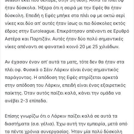
ήταν δύσκολα. Ήξερα ότι η σειρά με την Εφές θα ήταν
δύσκολη. Επειδή η Εφές μπήκε στα πλέι οφ με οκτώ σερί
νίκες και δύο απ’ αυτές ήταν ίσως οι πιο δύσκολες εκτός
έδρας στην Εuroleague. Επικράτησαν απέναντι σε Ερυθρό
Αστέρα και Παρτιζάν. Αυτές ήταν δύο πολύ σημαντικές
νίκες απέναντι σε φανατικό κοινό 20 με 25 χιλιάδων.
Αν έχασαν έναν απ’ αυτά τα ματς, τότε δεν θα ήταν στα
πλέι οφ. Φυσικά ο Σέιν Λάρκιν είναι ένας σημαντικός
παράγοντας. Η απόδοση της Εφές στηρίζεται αρκετά
στην απόδοση του Λάρκιν, επειδή είναι ένας εξαιρετικός
παίκτης. Όταν αυτός παίζει καλά, κάνει την ομάδα να
ανέβει 2-3 επίπεδα.
Επίσης γνωρίζω ότι ο Λάρκιν παίζει καλά σε αυτά τα
διαστήματα (σ.σ. γέλια). Έχω αυτή την εμπειρία, μετά από
τα πέντε χρόνια συνεργασίας. Ήταν μία πολύ δύσκολη