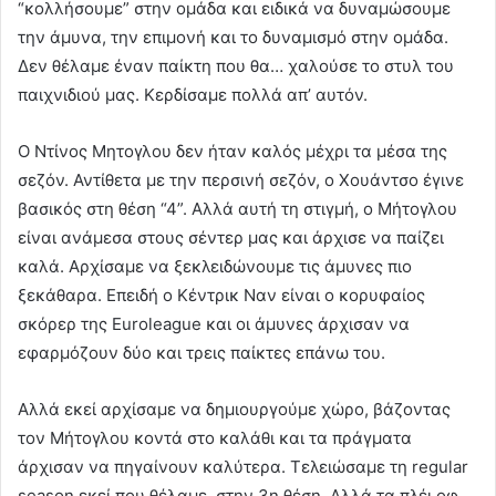
“κολλήσουμε” στην ομάδα και ειδικά να δυναμώσουμε
την άμυνα, την επιμονή και το δυναμισμό στην ομάδα.
Δεν θέλαμε έναν παίκτη που θα… χαλούσε το στυλ του
παιχνιδιού μας. Κερδίσαμε πολλά απ’ αυτόν.
Ο Ντίνος Μητογλου δεν ήταν καλός μέχρι τα μέσα της
σεζόν. Αντίθετα με την περσινή σεζόν, ο Χουάντσο έγινε
βασικός στη θέση “4”. Αλλά αυτή τη στιγμή, ο Μήτογλου
είναι ανάμεσα στους σέντερ μας και άρχισε να παίζει
καλά. Αρχίσαμε να ξεκλειδώνουμε τις άμυνες πιο
ξεκάθαρα. Επειδή ο Κέντρικ Ναν είναι ο κορυφαίος
σκόρερ της Εuroleague και οι άμυνες άρχισαν να
εφαρμόζουν δύο και τρεις παίκτες επάνω του.
Αλλά εκεί αρχίσαμε να δημιουργούμε χώρο, βάζοντας
τον Μήτογλου κοντά στο καλάθι και τα πράγματα
άρχισαν να πηγαίνουν καλύτερα. Τελειώσαμε τη regular
season εκεί που θέλαμε, στην 3η θέση. Αλλά τα πλέι οφ