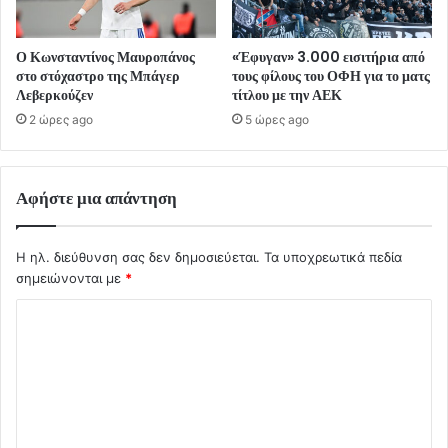
Ο Κωνσταντίνος Μαυροπάνος
«Έφυγαν» 3.000 εισιτήρια από
στο στόχαστρο της Μπάγερ
τους φίλους του ΟΦΗ για το ματς
Λεβερκούζεν
τίτλου με την ΑΕΚ
2 ώρες ago
5 ώρες ago
Αφήστε μια απάντηση
Η ηλ. διεύθυνση σας δεν δημοσιεύεται.
Τα υποχρεωτικά πεδία
σημειώνονται με
*
Σ
χ
ό
λ
ι