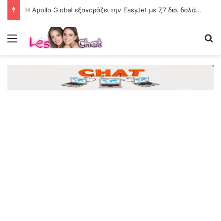
Η Apollo Global εξαγοράζει την EasyJet με 7,7 δισ. δολάρια
Menu
Se