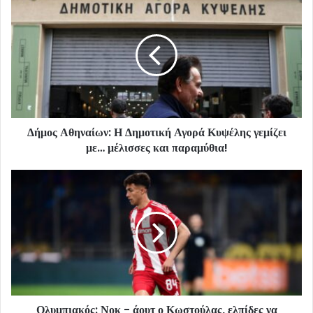
Δήμος Αθηναίων: Η Δημοτική Αγορά Κυψέλης γεμίζει
με… μέλισσες και παραμύθια!
Ολυμπιακός: Νοκ - άουτ ο Κωστούλας, ελπίδες να