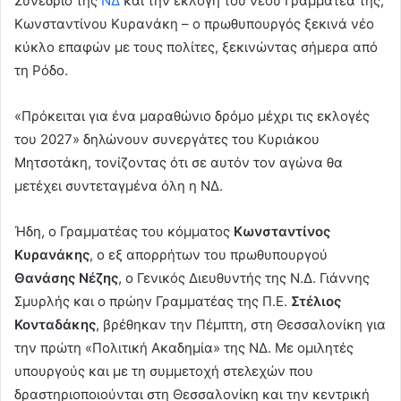
Συνέδριο της
ΝΔ
και την εκλογή του νέου Γραμματέα της,
Κωνσταντίνου Κυρανάκη – ο πρωθυπουργός ξεκινά νέο
κύκλο επαφών με τους πολίτες, ξεκινώντας σήμερα από
τη Ρόδο.
«Πρόκειται για ένα μαραθώνιο δρόμο μέχρι τις εκλογές
του 2027» δηλώνουν συνεργάτες του Κυριάκου
Μητσοτάκη, τονίζοντας ότι σε αυτόν τον αγώνα θα
μετέχει συντεταγμένα όλη η ΝΔ.
Ήδη, ο Γραμματέας του κόμματος
Κωνσταντίνος
Κυρανάκης
, ο εξ απορρήτων του πρωθυπουργού
Θανάσης Νέζης
, ο Γενικός Διευθυντής της Ν.Δ. Γιάννης
Σμυρλής και ο πρώην Γραμματέας της Π.Ε.
Στέλιος
Κονταδάκης
, βρέθηκαν την Πέμπτη, στη Θεσσαλονίκη για
την πρώτη «Πολιτική Ακαδημία» της ΝΔ. Με ομιλητές
υπουργούς και με τη συμμετοχή στελεχών που
δραστηριοποιούνται στη Θεσσαλονίκη και την κεντρική