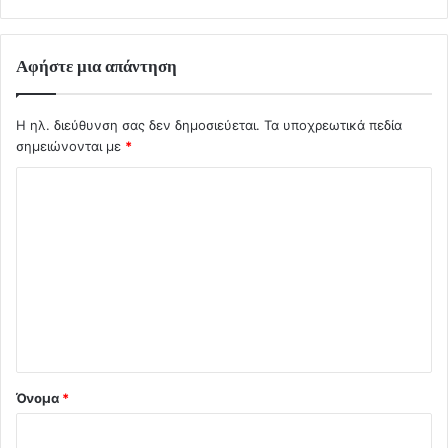
Αφήστε μια απάντηση
Η ηλ. διεύθυνση σας δεν δημοσιεύεται.
Τα υποχρεωτικά πεδία
σημειώνονται με
*
Σ
χ
ό
λ
ι
ο
*
Όνομα
*