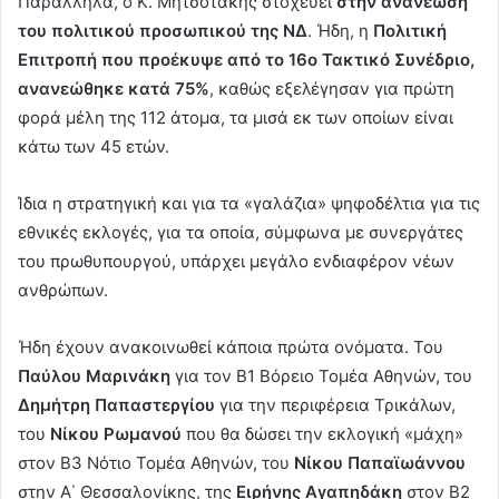
Παράλληλα, ο Κ. Μητσοτάκης στοχεύει
στην ανανέωση
του πολιτικού προσωπικού της ΝΔ
. Ήδη, η
Πολιτική
Επιτροπή που προέκυψε από το 16ο Τακτικό Συνέδριο,
ανανεώθηκε κατά 75%
, καθώς εξελέγησαν για πρώτη
φορά μέλη της 112 άτομα, τα μισά εκ των οποίων είναι
κάτω των 45 ετών.
Ίδια η στρατηγική και για τα «γαλάζια» ψηφοδέλτια για τις
εθνικές εκλογές, για τα οποία, σύμφωνα με συνεργάτες
του πρωθυπουργού, υπάρχει μεγάλο ενδιαφέρον νέων
ανθρώπων.
Ήδη έχουν ανακοινωθεί κάποια πρώτα ονόματα. Του
Παύλου Μαρινάκη
για τον Β1 Βόρειο Τομέα Αθηνών, του
Δημήτρη Παπαστεργίου
για την περιφέρεια Τρικάλων,
του
Νίκου Ρωμανού
που θα δώσει την εκλογική «μάχη»
στον Β3 Νότιο Τομέα Αθηνών, του
Νίκου Παπαϊωάννου
στην Α΄ Θεσσαλονίκης, της
Ειρήνης Αγαπηδάκη
στον Β2