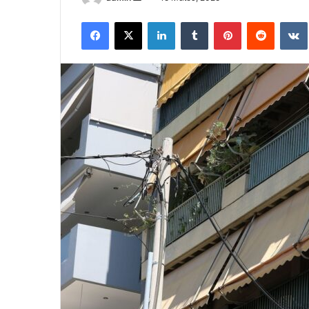
an
Facebook
X
LinkedIn
Tumblr
Pinterest
Reddit
email