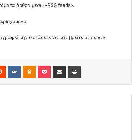
υτόματα άρθρα μέσω «RSS feeds».
περιεχόμενο.
αγραφεί μην διστάσετε να μας βρείτε στα social
erest
Reddit
VKontakte
Odnoklassniki
Pocket
Share via Email
Print