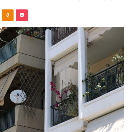
VKontakte
Odnoklassniki
Pocket