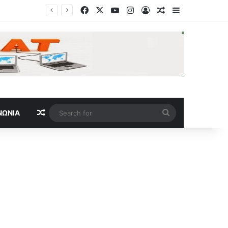
Facebook
X
YouTube
Instagram
Log In
Random Article
Sidebar
Random Article
Search
ΝΩΝΊΑ
for