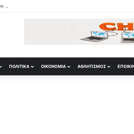
nk: Καθαρά κέρδη 23 εκατ. ευρώ στο α΄ εξάμηνο
ΠΟΛΙΤΙΚΆ
ΟΙΚΟΝΟΜΊΑ
ΑΘΛΗΤΙΣΜΌΣ
ΕΠΟΙΚΙ