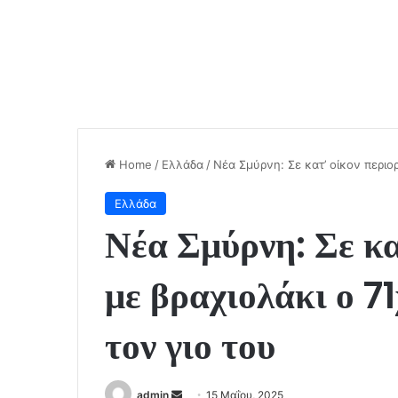
Home
/
Ελλάδα
/
Νέα Σμύρνη: Σε κατ’ οίκον περιο
Ελλάδα
Νέα Σμύρνη: Σε κα
με βραχιολάκι ο 7
τον γιο του
Send
admin
15 Μαΐου, 2025