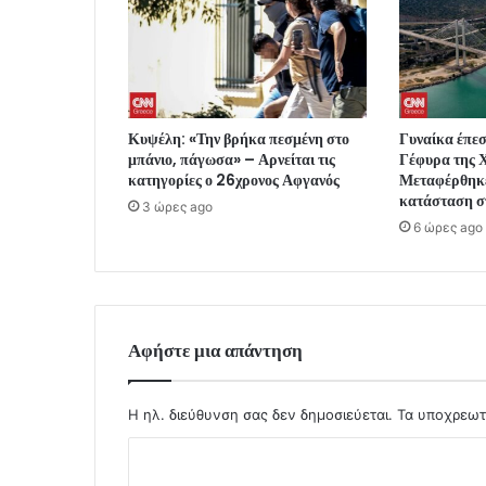
Κυψέλη: «Την βρήκα πεσμένη στο
Γυναίκα έπε
μπάνιο, πάγωσα» – Αρνείται τις
Γέφυρα της 
κατηγορίες ο 26χρονος Αφγανός
Μεταφέρθηκε
κατάσταση σ
3 ώρες ago
6 ώρες ago
Αφήστε μια απάντηση
Η ηλ. διεύθυνση σας δεν δημοσιεύεται.
Τα υποχρεωτ
Σ