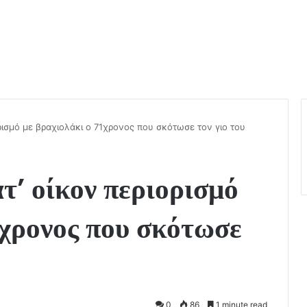
ρισμό με βραχιολάκι ο 71χρονος που σκότωσε τον γιο του
τ’ οίκον περιορισμό
1χρονος που σκότωσε
0
86
1 minute read