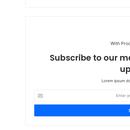
With Pro
Subscribe to our ma
up
Lorem ipsum dol
Enter
your
Email
address