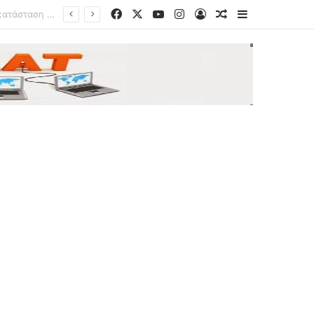
Facebook
X
YouTube
Instagram
Log In
Random Article
Sidebar
Βλάβη στην ηλεκτροδότηση κέντρου επικοινωνιών «καθηλώνει» μεγάλο αριθμό τρένων στη Βρετανία