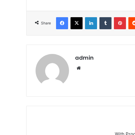
Facebook
X
LinkedIn
Tumblr
Pint
Share
admin
Website
With Pro