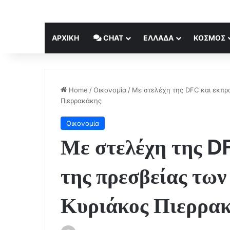
ΑΡΧΙΚΉ
CHAT
ΕΛΛΆΔΑ
ΚΟΣΜΟΣ
Home
/
Οικονομία
/
Με στελέχη της DFC και εκπ
Πιερρακάκης
Οικονομία
Με στελέχη της D
της πρεσβείας τω
Κυριάκος Πιερρα