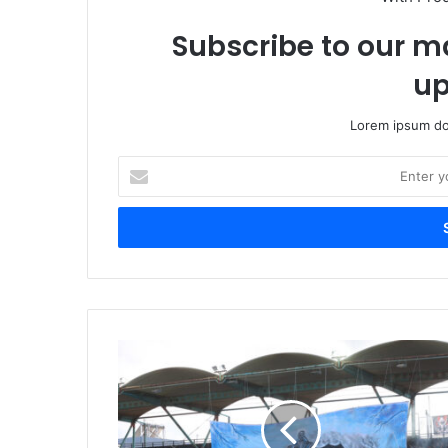
Subscribe to our ma
up
Lorem ipsum dol
Enter
your
Email
address