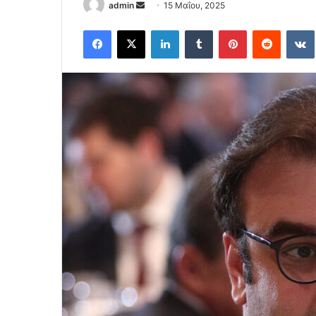
Send
admin
15 Μαΐου, 2025
an
Facebook
X
LinkedIn
Tumblr
Pinterest
Reddit
email