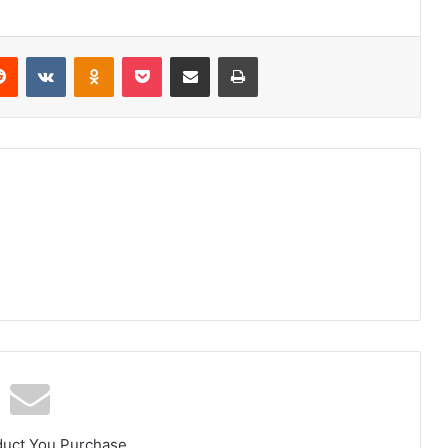
erest
Reddit
VKontakte
Odnoklassniki
Pocket
Share via Email
Print
duct You Purchase