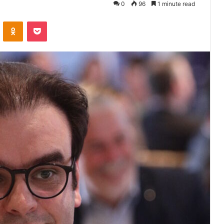
0
96
1 minute read
VKontakte
Odnoklassniki
Pocket