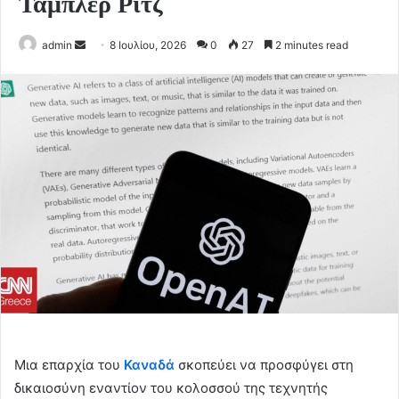
Τάμπλερ Ριτζ
Send
admin
8 Ιουλίου, 2026
0
27
2 minutes read
an
email
Μια επαρχία του
Καναδά
σκοπεύει να προσφύγει στη
δικαιοσύνη εναντίον του κολοσσού της τεχνητής