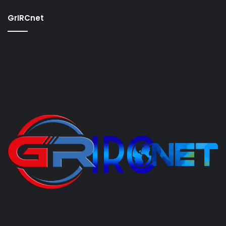
GrIRCnet