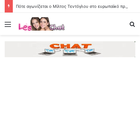
Πότε αγωνίζεται ο Μίλτος Τεντόγλου στο ευρωπαϊκό πρωτάθλημα στίβου
Menu
Se