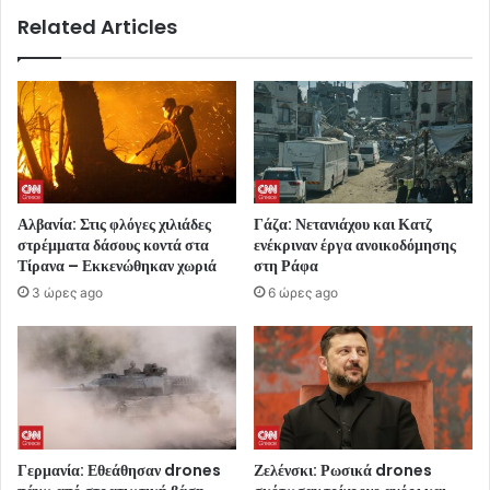
Related Articles
Αλβανία: Στις φλόγες χιλιάδες
Γάζα: Νετανιάχου και Κατζ
στρέμματα δάσους κοντά στα
ενέκριναν έργα ανοικοδόμησης
Τίρανα – Εκκενώθηκαν χωριά
στη Ράφα
3 ώρες ago
6 ώρες ago
Γερμανία: Εθεάθησαν drones
Ζελένσκι: Ρωσικά drones