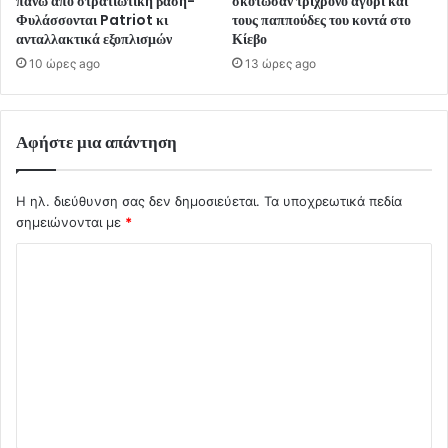
πάνω από στρατιωτική βάση-
σκότωσαν τρίχρονο αγόρι και
Φυλάσσονται Patriot κι
τους παππούδες του κοντά στο
ανταλλακτικά εξοπλισμών
Κίεβο
10 ώρες ago
13 ώρες ago
Αφήστε μια απάντηση
Η ηλ. διεύθυνση σας δεν δημοσιεύεται.
Τα υποχρεωτικά πεδία
σημειώνονται με
*
Σ
χ
ό
λ
ι
ο
*