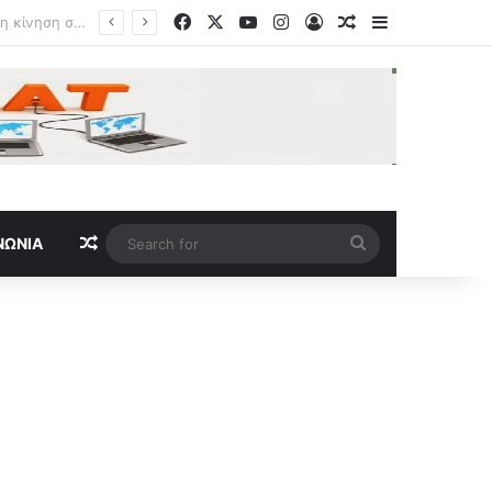
Facebook
X
YouTube
Instagram
Log In
Random Article
Sidebar
ηκαν χωριά
Random Article
Search
ΝΩΝΊΑ
for