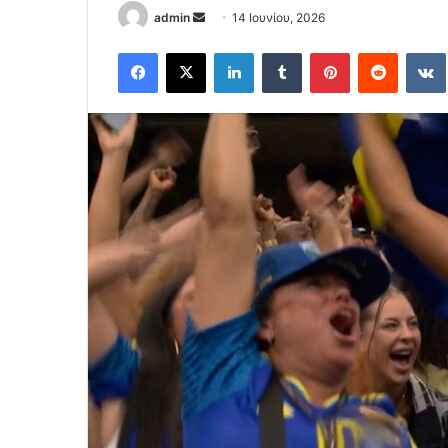
Send
admin
14 Ιουνίου, 2026
an
Facebook
X
LinkedIn
Tumblr
Pinterest
Reddit
email