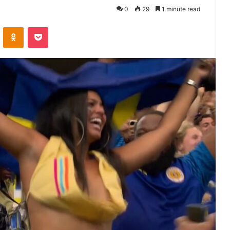
0
29
1 minute read
VKontakte
Odnoklassniki
Pocket