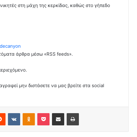
νικητές στη μάχη της κερκίδας, καθώς στο γήπεδο
decanyon
υτόματα άρθρα μέσω «RSS feeds».
περιεχόμενο.
αγραφεί μην διστάσετε να μας βρείτε στα social
erest
Reddit
VKontakte
Odnoklassniki
Pocket
Share via Email
Print