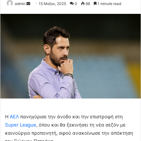
Send
admin
15 Μαΐου, 2025
0
88
1 minute read
an
email
Η
ΑΕΛ
πανηγύρισε την άνοδο και την επιστροφή στη
Super League
, όπου και θα ξεκινήσει τη νέα σεζόν με
καινούργιο προπονητή, αφού ανακοίνωσε την απόκτηση