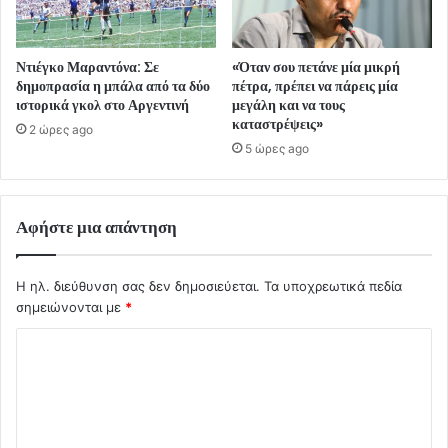
Ντιέγκο Μαραντόνα: Σε
«Όταν σου πετάνε μία μικρή
δημοπρασία η μπάλα από τα δύο
πέτρα, πρέπει να πάρεις μία
ιστορικά γκολ στο Αργεντινή
μεγάλη και να τους
καταστρέψεις»
2 ώρες ago
5 ώρες ago
Αφήστε μια απάντηση
Η ηλ. διεύθυνση σας δεν δημοσιεύεται.
Τα υποχρεωτικά πεδία
σημειώνονται με
*
Σ
χ
ό
λ