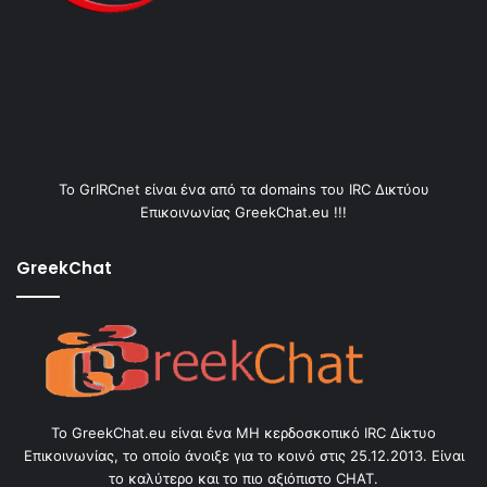
Το GrIRCnet είναι ένα από τα domains του IRC Δικτύου
Επικοινωνίας GreekChat.eu !!!
GreekChat
Το GreekChat.eu είναι ένα ΜΗ κερδοσκοπικό IRC Δίκτυο
Επικοινωνίας, το οποίο άνοιξε για το κοινό στις 25.12.2013. Είναι
το καλύτερο και το πιο αξιόπιστο CHAT.