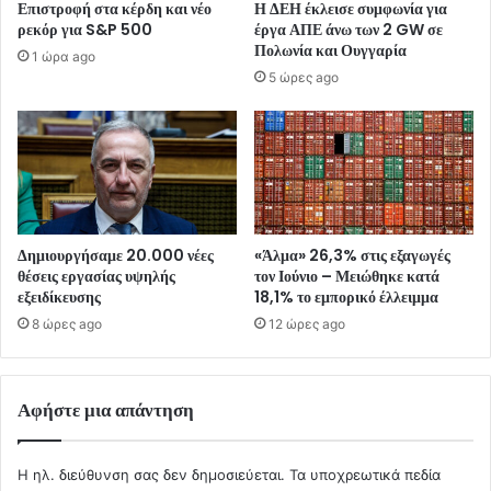
Επιστροφή στα κέρδη και νέο
Η ΔΕΗ έκλεισε συμφωνία για
ρεκόρ για S&P 500
έργα ΑΠΕ άνω των 2 GW σε
Πολωνία και Ουγγαρία
1 ώρα ago
5 ώρες ago
Δημιουργήσαμε 20.000 νέες
«Άλμα» 26,3% στις εξαγωγές
θέσεις εργασίας υψηλής
τον Ιούνιο – Μειώθηκε κατά
εξειδίκευσης
18,1% το εμπορικό έλλειμμα
8 ώρες ago
12 ώρες ago
Αφήστε μια απάντηση
Η ηλ. διεύθυνση σας δεν δημοσιεύεται.
Τα υποχρεωτικά πεδία