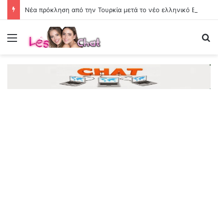
Νέα πρόκληση από την Τουρκία μετά το νέο ελληνικό Ειδικό Χωροταξικό Πλαίσιο Τουρισμού: «Δεν παράγει νομικές συνέπειες»
Menu
Se