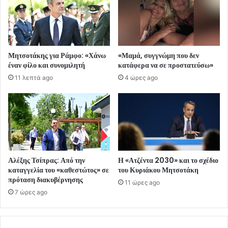
Μητσοτάκης για Ράμφο: «Χάνω
«Μαμά, συγγνώμη που δεν
έναν φίλο και συνομιλητή
κατάφερα να σε προστατεύσω»
11 λεπτά ago
4 ώρες ago
Αλέξης Τσίπρας: Από την
Η «Ατζέντα 2030» και το σχέδιο
καταγγελία του «καθεστώτος» σε
του Κυριάκου Μητσοτάκη
πρόταση διακυβέρνησης
11 ώρες ago
7 ώρες ago