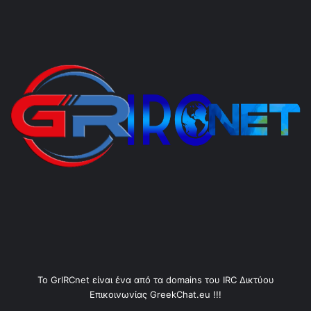
Το GrIRCnet είναι ένα από τα domains του IRC Δικτύου
Επικοινωνίας GreekChat.eu !!!