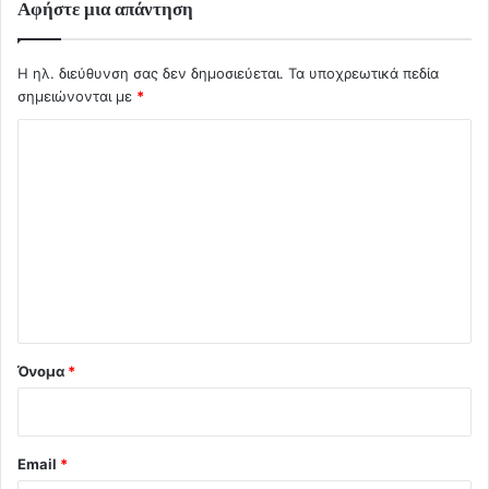
Αφήστε μια απάντηση
Η ηλ. διεύθυνση σας δεν δημοσιεύεται.
Τα υποχρεωτικά πεδία
σημειώνονται με
*
Σ
χ
ό
λ
ι
ο
*
Όνομα
*
Email
*