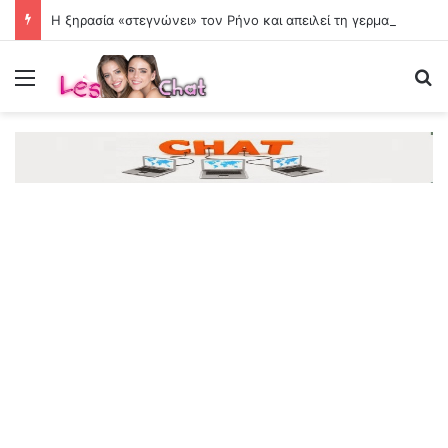
Η ξηρασία «στεγνώνει» τον Ρήνο και απειλεί τη γερμανική οικονομία
Menu
Se