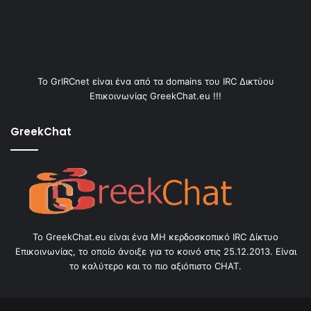
Το GrIRCnet είναι ένα από τα domains του IRC Δικτύου
Επικοινωνίας GreekChat.eu !!!
GreekChat
Το GreekChat.eu είναι ένα ΜΗ κερδοσκοπικό IRC Δίκτυο
Επικοινωνίας, το οποίο άνοιξε για το κοινό στις 25.12.2013. Είναι
το καλύτερο και το πιο αξιόπιστο CHAT.