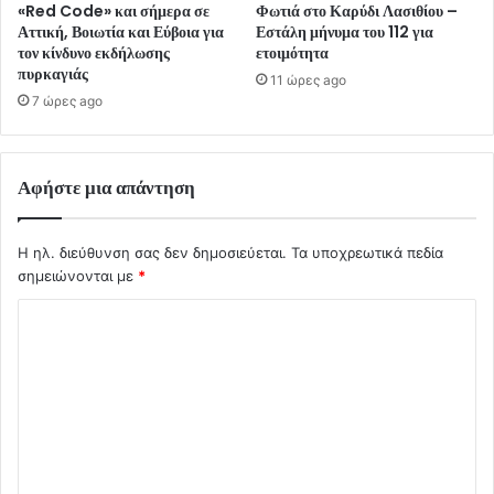
«Red Code» και σήμερα σε
Φωτιά στο Καρύδι Λασιθίου –
Αττική, Βοιωτία και Εύβοια για
Εστάλη μήνυμα του 112 για
τον κίνδυνο εκδήλωσης
ετοιμότητα
πυρκαγιάς
11 ώρες ago
7 ώρες ago
Αφήστε μια απάντηση
Η ηλ. διεύθυνση σας δεν δημοσιεύεται.
Τα υποχρεωτικά πεδία
σημειώνονται με
*
Σ
χ
ό
λ
ι
ο