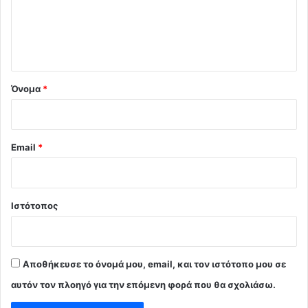
λ
ι
ο
*
Όνομα
*
Email
*
Ιστότοπος
Αποθήκευσε το όνομά μου, email, και τον ιστότοπο μου σε
αυτόν τον πλοηγό για την επόμενη φορά που θα σχολιάσω.