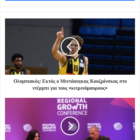
Ολυμπιακός: Εκτός ο Μιντάουγκας Κουζμίνσκας στο
ντέρμπι για τους «κιτρινόμαυρους»