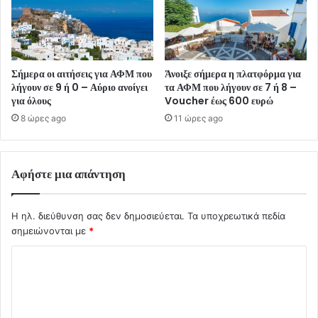
Σήμερα οι αιτήσεις για ΑΦΜ που
Άνοιξε σήμερα η πλατφόρμα για
λήγουν σε 9 ή 0 – Αύριο ανοίγει
τα ΑΦΜ που λήγουν σε 7 ή 8 –
για όλους
Voucher έως 600 ευρώ
8 ώρες ago
11 ώρες ago
Αφήστε μια απάντηση
Η ηλ. διεύθυνση σας δεν δημοσιεύεται.
Τα υποχρεωτικά πεδία
σημειώνονται με
*
Σ
χ
ό