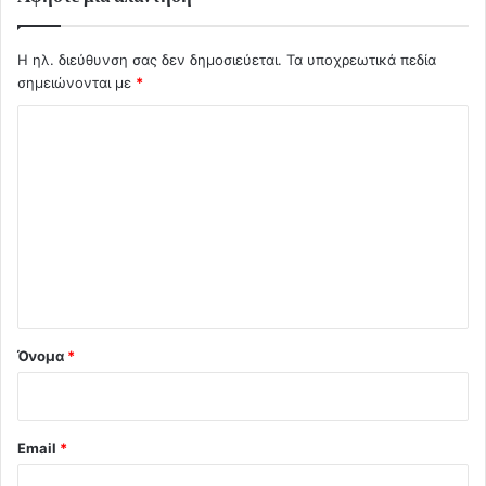
Η ηλ. διεύθυνση σας δεν δημοσιεύεται.
Τα υποχρεωτικά πεδία
σημειώνονται με
*
Σ
χ
ό
λ
ι
ο
*
Όνομα
*
Email
*