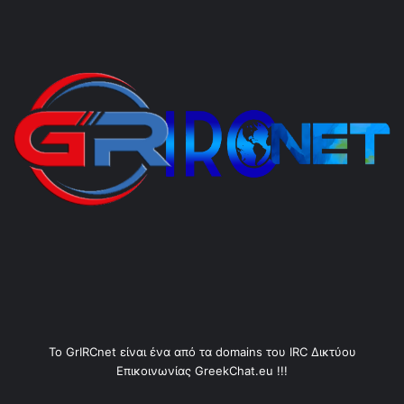
Το GrIRCnet είναι ένα από τα domains του IRC Δικτύου
Επικοινωνίας GreekChat.eu !!!