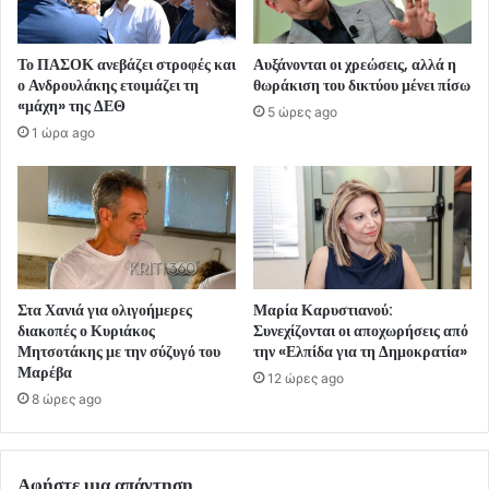
Το ΠΑΣΟΚ ανεβάζει στροφές και
Αυξάνονται οι χρεώσεις, αλλά η
ο Ανδρουλάκης ετοιμάζει τη
θωράκιση του δικτύου μένει πίσω
«μάχη» της ΔΕΘ
5 ώρες ago
1 ώρα ago
Στα Χανιά για ολιγοήμερες
Μαρία Καρυστιανού:
διακοπές ο Κυριάκος
Συνεχίζονται οι αποχωρήσεις από
Μητσοτάκης με την σύζυγό του
την «Ελπίδα για τη Δημοκρατία»
Μαρέβα
12 ώρες ago
8 ώρες ago
Αφήστε μια απάντηση