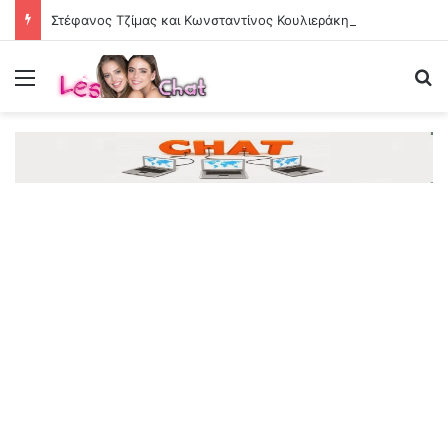
Στέφανος Τζίμας και Κωνσταντίνος Κουλιεράκης αντάλλαξαν φανέλες μετά το Μπράιτον
Menu
Se