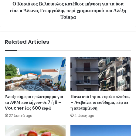
Ο Κυριάκος Βελόπουλος κατέθεσε μήνυση για τα όσα
είπε ο Άδωνις Γεωργιάδης περί χρηματισμού του Αλέξη
Τσίπρα
Related Articles
Άνοιξε σήμερα η πλατφόρμα για
Πάνω από 1 τρισ. ευρώ ο πλούτος
τα ΑΦΜ που λήγουν σε 7 ή 8 –
– Ανεβαίνει το εισόδημα, πέφτει
Voucher έως 600 ευρώ
η αποταμίευση
27 λεπτά ago
4 ώρες ago