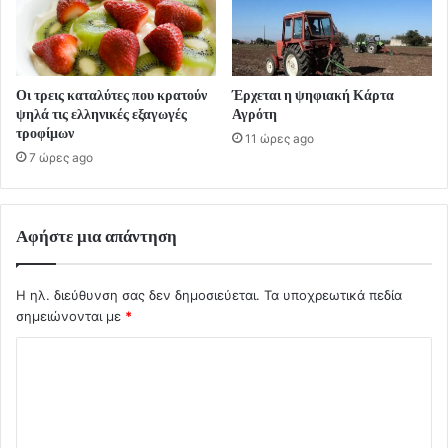
Οι τρεις καταλύτες που κρατούν
Έρχεται η ψηφιακή Κάρτα
ψηλά τις ελληνικές εξαγωγές
Αγρότη
τροφίμων
11 ώρες ago
7 ώρες ago
Αφήστε μια απάντηση
Η ηλ. διεύθυνση σας δεν δημοσιεύεται.
Τα υποχρεωτικά πεδία
σημειώνονται με
*
Σ
χ
ό
λ