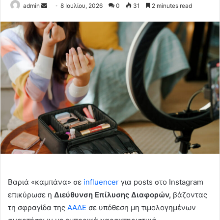
Send
admin
8 Ιουλίου, 2026
0
31
2 minutes read
an
email
Βαριά «καμπάνα» σε
influencer
για posts στο Instagram
επικύρωσε η
Διεύθυνση Επίλυσης Διαφορών,
βάζοντας
τη σφραγίδα της
ΑΑΔΕ
σε υπόθεση μη τιμολογημένων