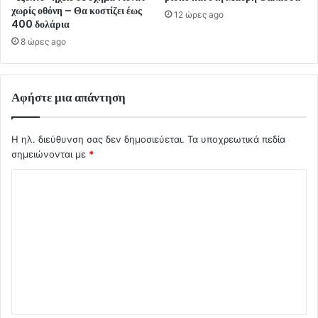
χωρίς οθόνη – Θα κοστίζει έως
12 ώρες ago
400 δολάρια
8 ώρες ago
Αφήστε μια απάντηση
Η ηλ. διεύθυνση σας δεν δημοσιεύεται.
Τα υποχρεωτικά πεδία
σημειώνονται με
*
Σ
χ
ό
λ
ι
ο
*