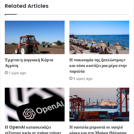
Related Articles
Έρχεται η ψηφιακή Κάρτα
Η «οικονομία της ξαπλώστρας»
Αγρότη
και πόσο κοστίζει μια μέρα στην
παραλία
1 ώρα ago
5 ώρες ago
Η OpenAI κατασκευάζει
Η ναυτιλία μπροστά σε υψηλό
«έξυπνο» ηχείο σε σχήμα ντόνατ
ρίσκο και στη Μαύρη Θάλασσα