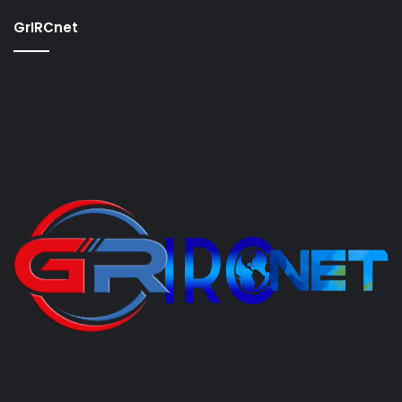
GrIRCnet