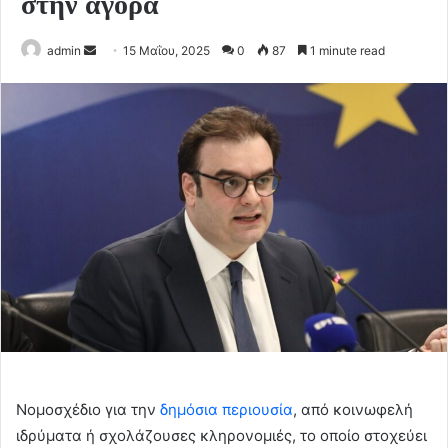
στην αγορά
Send
admin
15 Μαΐου, 2025
0
87
1 minute read
an
email
Νομοσχέδιο για την
δημόσια περιουσία
, από κοινωφελή
ιδρύματα ή σχολάζουσες κληρονομιές, το οποίο στοχεύει