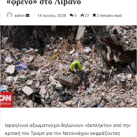
«φρένο» στο Λίβανο
Send
admin
14 Ιουνίου, 2026
0
27
2 minutes read
an
email
Ισραηλινοί αξιωματούχοι δηλώνουν «έκπληκτοι» από την
κριτική του Τραμπ για τον Νετανιάχου εκφράζοντας