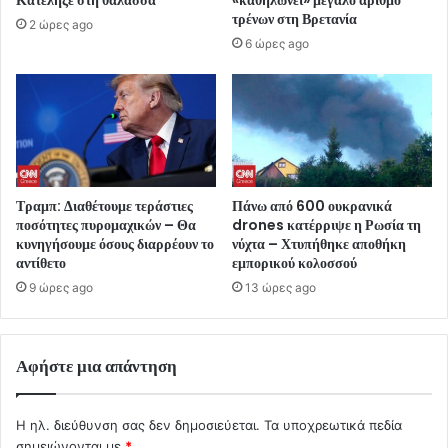
Κατέληξε στη θάλασσα
«καθηλώνει» μεγάλο αριθμό
τρένων στη Βρετανία
2 ώρες ago
6 ώρες ago
Τραμπ: Διαθέτουμε τεράστιες
Πάνω από 600 ουκρανικά
ποσότητες πυρομαχικών – Θα
drones κατέρριψε η Ρωσία τη
κυνηγήσουμε όσους διαρρέουν το
νύχτα – Χτυπήθηκε αποθήκη
αντίθετο
εμπορικού κολοσσού
9 ώρες ago
13 ώρες ago
Αφήστε μια απάντηση
Η ηλ. διεύθυνση σας δεν δημοσιεύεται.
Τα υποχρεωτικά πεδία
σημειώνονται με
*